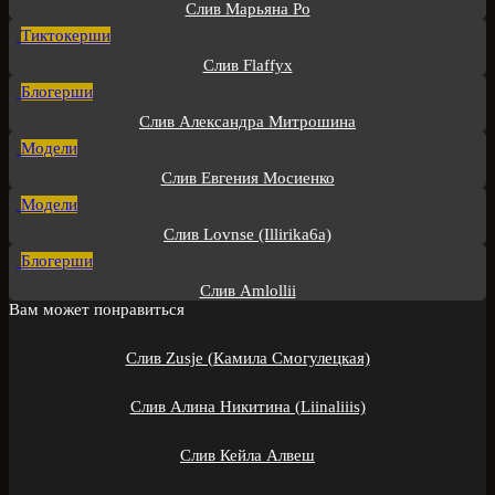
Слив Марьяна Ро
Тиктокерши
Слив Flaffyx
Блогерши
Слив Александра Митрошина
Модели
Слив Евгения Мосиенко
Модели
Слив Lovnse (Illirika6a)
Блогерши
Слив Amlollii
Вам может понравиться
Слив Zusje (Камила Смогулецкая)
Слив Алина Никитина (Liinaliiis)
Слив Кейла Алвеш