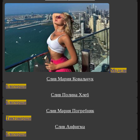
Модели
Слив Мария Ковальчук
Блогерши
Слив Полина Хлеб
Блогерши
Слив Мария Погребняк
Тиктокерши
Слив Анфигма
Блогерши