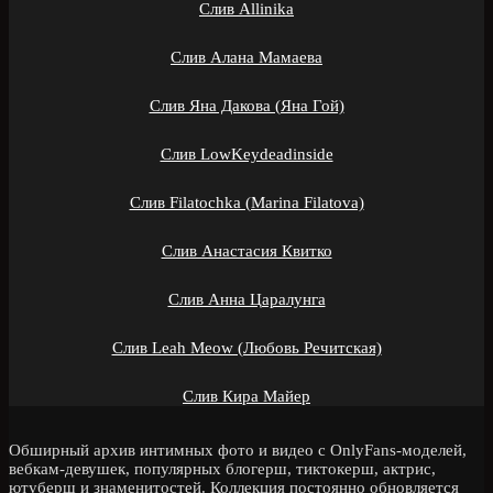
Слив Allinika
Слив Алана Мамаева
Слив Яна Дакова (Яна Гой)
Слив LowKeydeadinside
Слив Filatochka (Marina Filatova)
Слив Анастасия Квитко
Слив Анна Царалунга
Слив Leah Meow (Любовь Речитская)
Слив Кира Майер
Обширный архив интимных фото и видео с OnlyFans-моделей,
вебкам-девушек, популярных блогерш, тиктокерш, актрис,
ютуберш и знаменитостей. Коллекция постоянно обновляется