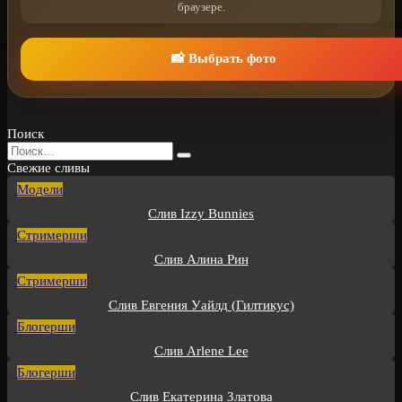
браузере.
📸 Выбрать фото
Поиск
Search
for:
Свежие сливы
Модели
Слив Izzy Bunnies
Стримерши
Слив Алина Рин
Стримерши
Слив Евгения Уайлд (Гилтикус)
Блогерши
Слив Arlene Lee
Блогерши
Слив Екатерина Златова