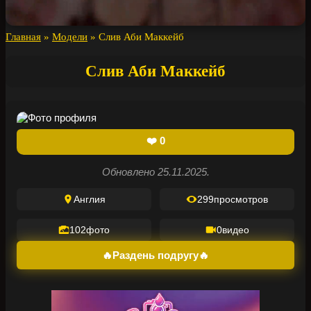
Главная
»
Модели
»
Слив Аби Маккейб
Слив Аби Маккейб
❤️
0
Обновлено 25.11.2025.
Англия
299
просмотров
102
фото
0
видео
🔥Раздень подругу🔥