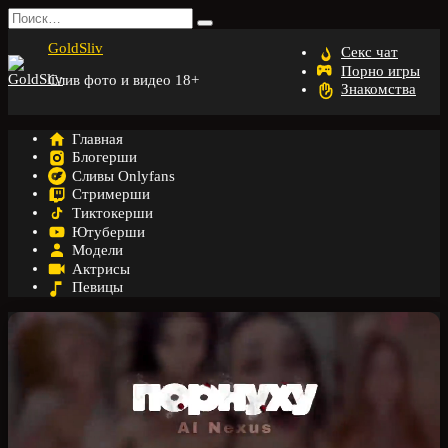
Перейти
Search
к
for:
GoldSliv
содержанию
Секс чат
Порно игры
Слив фото и видео 18+
Знакомства
Главная
Блогерши
Сливы Onlyfans
Стримерши
Тиктокерши
Ютуберши
Модели
Актрисы
Певицы