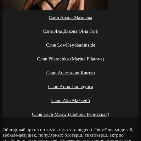
Слив Алана Мамаева
Слив Яна Дакова (Яна Гой)
Слив LowKeydeadinside
Слив Filatochka (Marina Filatova)
Слив Анастасия Квитко
Слив Анна Царалунга
Слив Аби Маккейб
Слив Leah Meow (Любовь Речитская)
Обширный архив интимных фото и видео с OnlyFans-моделей,
вебкам-девушек, популярных блогерш, тиктокерш, актрис,
ютуберш и знаменитостей. Коллекция постоянно обновляется