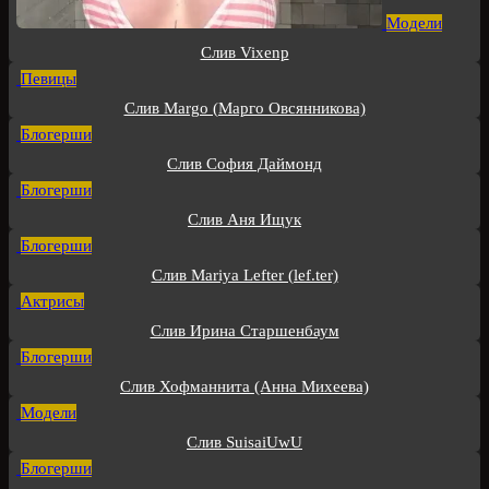
Модели
Слив Vixenp
Певицы
Слив Margo (Марго Овсянникова)
Блогерши
Слив София Даймонд
Блогерши
Слив Аня Ищук
Блогерши
Слив Mariya Lefter (lef.ter)
Актрисы
Слив Ирина Старшенбаум
Блогерши
Слив Хофманнита (Анна Михеева)
Модели
Слив SuisaiUwU
Блогерши