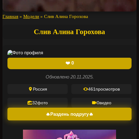
Главная
»
Модели
»
Слив Алина Горохова
Слив Алина Горохова
❤️
0
Обновлено 20.11.2025.
Россия
461
просмотров
32
фото
0
видео
🔥Раздень подругу🔥