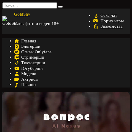
Перейти
Search
к
for:
GoldSliv
содержанию
Секс чат
Порно игры
Слив фото и видео 18+
Знакомства
Главная
Блогерши
Сливы Onlyfans
Стримерши
Тиктокерши
Ютуберши
Модели
Актрисы
Певицы