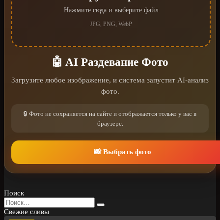
Нажмите сюда и выберите файл
JPG, PNG, WebP
🤖 AI Раздевание Фото
Загрузите любое изображение, и система запустит AI-анализ
фото.
🔒 Фото не сохраняется на сайте и отображается только у вас в
браузере.
📸 Выбрать фото
Поиск
Search
for:
Свежие сливы