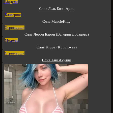
Модели
Слив Яэль Коэн Арис
Блогерши
Слив MuscleKitty
Стримерши
Слив Лерон Барон (Валерия Дроздова)
Модели
Слив Krupa (Kuporovaa)
Стримерши
Слив Аня Акулич