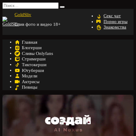
Перейти
Search
к
for:
GoldSliv
содержанию
Секс чат
Порно игры
Слив фото и видео 18+
Знакомства
Главная
Блогерши
Сливы Onlyfans
Стримерши
Тиктокерши
Ютуберши
Модели
Актрисы
Певицы