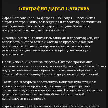
Биография Дарья Сагалова
Дарья Сагалова (род. 14 февраля 1989 года) — российская
актриса театра и кино, телеведущая и хореограф, получившая
широкую известность благодаря роли Даши Букиной в
популярном ситкоме Счастливы вместе.
С ранних лет Дарья занималась танцами и хореографией, что
впоследствии стало важной частью её профессиональной
деятельности. Помимо актёрской карьеры, она активно
развивает танцевальные проекты и преподавательскую
деятельность.
После успеха «Счастливы вместе» Сагалова продолжила
сниматься в кино и сериалах, включая Кухня, Отель Элеон, Гранд
и другие телевизионные проекты. Её экранный образ часто
сочетал лёгкость, комедийность и яркую подачу персонажей.
Также Дарья открыла собственную танцевальную студию и
уделяет внимание проектам, связанным с хореографией,
фитнесом и здоровым образом жизни. В социальных сетях она
делится моментами из семейной жизни, творческой
деятельности и тренировок.
Дарья замужем за бизнесменом Алексеем Сагаловым, вместе