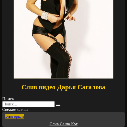
Слив видео Дарья Сагалова
Поиск
Search
for:
Свежие сливы
Блогерши
Слив Саша Кэт