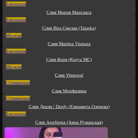
Блогерши
Слив Мария Марсиага
Блогерши
Слив Ира Смелая (Tatarka)
Модели
Слив Martina Vismara
Блогерши
Слив Коря (Korya MC)
Модели
Слив Vinnegal
Стримерши
Слив Морфилина
Стримерши
Слив Денли / Denly (Елизавета Оленева)
Блогерши
Слив Annfigma (Анна Ружанская)