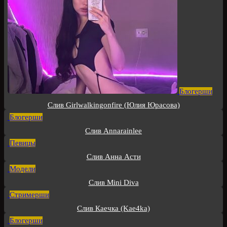
Блогерши
Слив Girlwalkingonfire (Юлия Юрасова)
Блогерши
Слив Annarainlee
Певицы
Слив Анна Асти
Модели
Слив Mini Diva
Стримерши
Слив Каечка (Kae4ka)
Блогерши