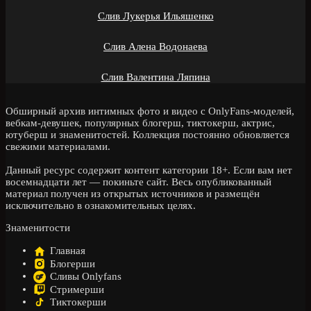
Слив Лукерья Ильяшенко
Слив Алена Водонаева
Слив Валентина Ляпина
Обширный архив интимных фото и видео с OnlyFans-моделей,
вебкам-девушек, популярных блогерш, тиктокерш, актрис,
ютуберш и знаменитостей. Коллекция постоянно обновляется
свежими материалами.
Данный ресурс содержит контент категории 18+. Если вам нет
восемнадцати лет — покиньте сайт. Весь опубликованный
материал получен из открытых источников и размещён
исключительно в ознакомительных целях.
Знаменитости
Главная
Блогерши
Сливы Onlyfans
Стримерши
Тиктокерши