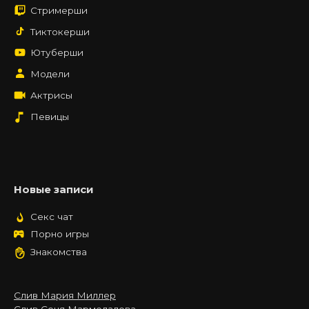
Стримерши
Тиктокерши
Ютуберши
Модели
Актрисы
Певицы
Новые записи
Секс чат
Порно игры
Знакомства
Слив Мария Миллер