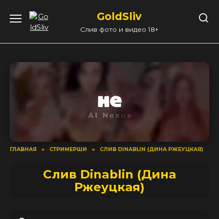
Перейти
GoldSliv
к
содержанию
Слив фото и видео 18+
ГЛАВНАЯ
»
СТРИМЕРШИ
»
СЛИВ DINABLIN (ДИНА РЖЕУЦКАЯ)
Слив Dinablin (Дина
Ржеуцкая)