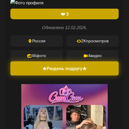
❤️
3
Обновлено 12.02.2026.
Россия
2K
просмотров
46
фото
4
видео
🔥Раздень подругу🔥