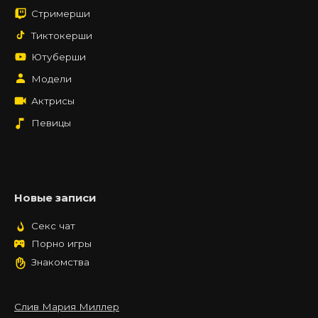
Стримерши
Тиктокерши
Ютуберши
Модели
Актрисы
Певицы
Новые записи
Секс чат
Порно игры
Знакомства
Слив Мария Миллер