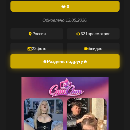
❤️
0
Обновлено 12.05.2026.
Россия
321
просмотров
23
фото
5
видео
🔥Раздень подругу🔥