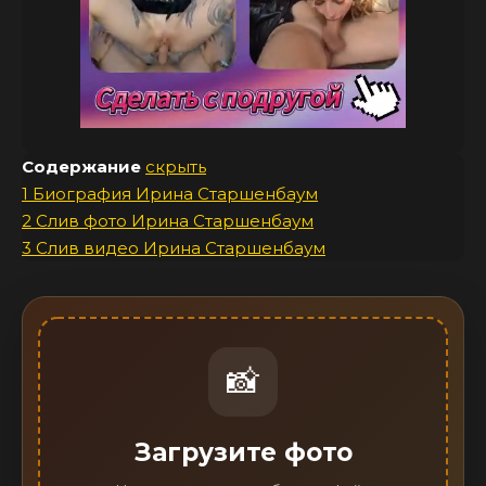
Содержание
скрыть
1
Биография Ирина Старшенбаум
2
Слив фото Ирина Старшенбаум
3
Слив видео Ирина Старшенбаум
📸
Загрузите фото