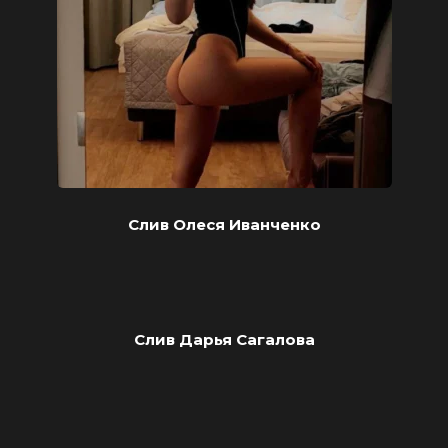
Слив Олеся Иванченко
Слив Дарья Сагалова