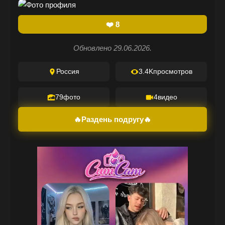
❤️
8
Обновлено 29.06.2026.
Россия
3.4K
просмотров
79
фото
4
видео
🔥Раздень подругу🔥