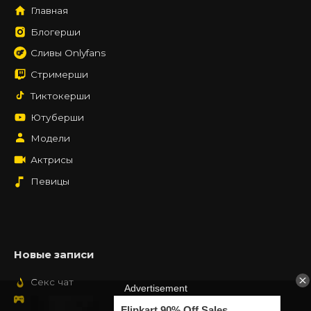
Главная
Блогерши
Сливы Onlyfans
Стримерши
Тиктокерши
Ютуберши
Модели
Актрисы
Певицы
Новые записи
Секс чат
Порно игры