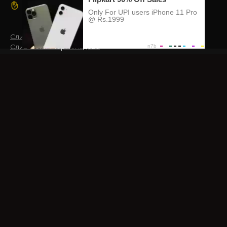
Знакомства
Слив Мария Миллер
Слив Соня Мармеладова
Слив Андрей Смаев
Слив Karachenskaya
Слив Мулана — Mulana_m (lucky unicorn 8)
Весь опубликованный на сайте материал собран из
общедоступных источников. Администрация ресурса
GoldSliv не заявляет прав на размещённый контент и
уважает действующее авторское законодательство.
Доступ к сайту разрешён исключительно пользователям
старше 18 лет.
© 2026 GoldSliv