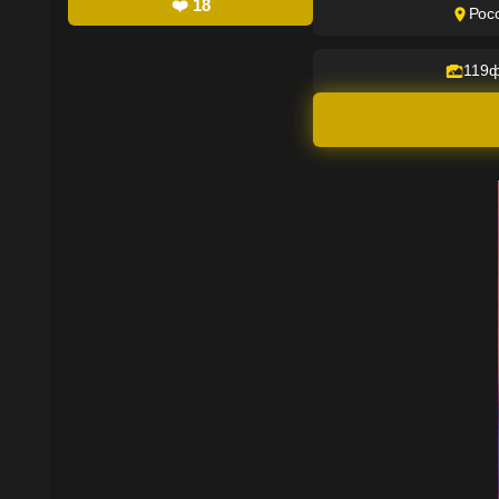
❤️
18
Рос
119
ф