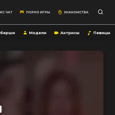
КС ЧАТ
ПОРНО ИГРЫ
ЗНАКОМСТВА
уберши
Модели
Актрисы
Певицы