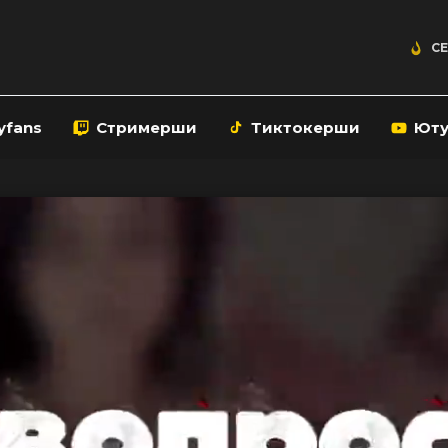
СЕ
yfans
Стримерши
Тиктокерши
Ют