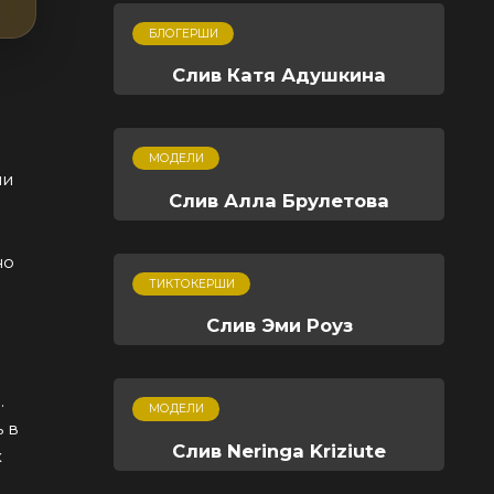
БЛОГЕРШИ
Слив Катя Адушкина
МОДЕЛИ
ми
Слив Алла Брулетова
но
ТИКТОКЕРШИ
Слив Эми Роуз
.
МОДЕЛИ
 в
Слив Neringa Kriziute
х