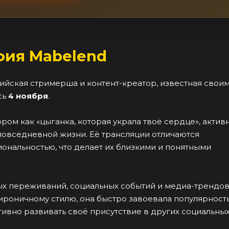
фия Mabelend
сийская стримерша и контент-креатор, известная свои
сь
4 ноября
.
ом как «цыганка, которая украла твоё сердце», актив
повседневной жизни. Её трансляции отличаются
ональностью, что делает их близкими и понятными
ых переживаний, социальных событий и медиа-трендов
ироничному стилю, она быстро завоевала популярность
тивно развивать своё присутствие в других социальны