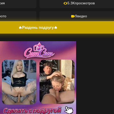
сия
5.3K
просмотров
ото
9
видео
🔥Раздень подругу🔥