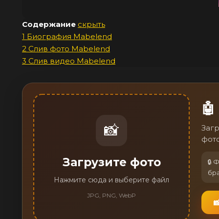
Содержание
скрыть
1
Биография Mabelend
2
Слив фото Mabelend
3
Слив видео Mabelend
🤖
📸
Загр
фото
Загрузите фото
🔒 
бр
Нажмите сюда и выберите файл
JPG, PNG, WebP
