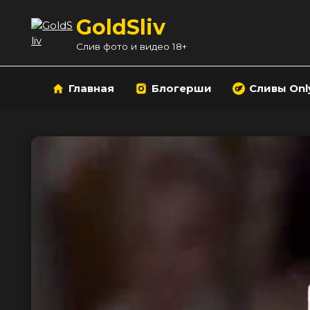
Перейти
GoldSliv
к
содержанию
Слив фото и видео 18+
Главная
Блогерши
Сливы Onl