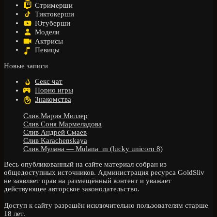
Стримерши
Тиктокерши
Ютуберши
Модели
Актрисы
Певицы
Новые записи
Секс чат
Порно игры
Знакомства
Слив Мария Миллер
Слив Соня Мармеладова
Слив Андрей Смаев
Слив Karachenskaya
Слив Мулана — Mulana_m (lucky unicorn 8)
Весь опубликованный на сайте материал собран из
общедоступных источников. Администрация ресурса GoldSliv
не заявляет прав на размещённый контент и уважает
действующее авторское законодательство.
Доступ к сайту разрешён исключительно пользователям старше
18 лет.