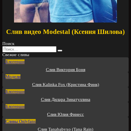
Слив видео Modestal (Ксения Шилова)
Поиск
Search
for:
Свежие сливы
Блогерши
Слив Виктория Боня
Модели
Слив Kalinka Fox (Кристина Финк)
Блогерши
Слив Дилара Зинатуллина
Блогерши
Слив Юлия Финесс
Сливы Onlyfans
Слив Tanababyxo (Tana Rain)