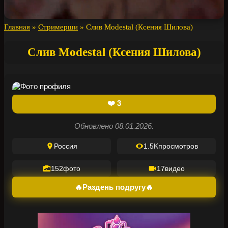
Главная
»
Стримерши
»
Слив Modestal (Ксения Шилова)
Слив Modestal (Ксения Шилова)
❤️
3
Обновлено 08.01.2026.
Россия
1.5K
просмотров
152
фото
17
видео
🔥Раздень подругу🔥