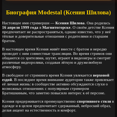
Биография Modestal (Ксения Шилова)
Настоящее имя стримерши —
Ксения Шилова
. Она родилась
16 апреля 1999 года
в
Магнитогорске
. О своём детстве Ксения
предпочитает не распространяться, однако известно, что у неё
тёплые и доверительные отношения с родителями и старшим
братом.
В настоящее время Ксения живёт вместе с братом и нередко
проводит с ним совместные трансляции. Во время стримов они
общаются со зрителями, шутят, играют в видеоигры и смотрят
различные видеоролики, создавая лёгкую и дружелюбную
атмосферу.
В свободное от стриминга время Ксения увлекается
верховой
ездой
. В последнее время внимание аудитории также привлекает
её личная жизнь: в сообществе активно обсуждаются слухи о
возможных отношениях с популярным стримером
Братишкиным, что заметно повысило интерес к её персоне.
Ксения придерживается преимущественно
спортивного стиля
в
одежде и в целом предпочитает сдержанный, неброский образ,
делая акцент на естественность и комфорт.