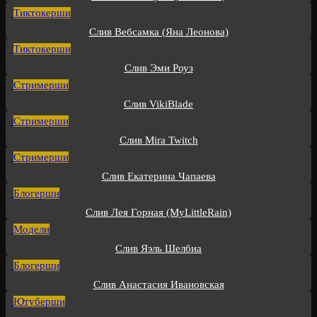
Тиктокерши
Слив Вебсамка (Яна Леонова)
Тиктокерши
Слив Эми Роуз
Стримерши
Слив VikiBlade
Стримерши
Слив Mira Twitch
Стримерши
Слив Екатерина Чапаева
Блогерши
Слив Лея Горная (MyLittleRain)
Модели
Слив Яэль Шелбиа
Блогерши
Слив Анастасия Ивановская
Ютуберши