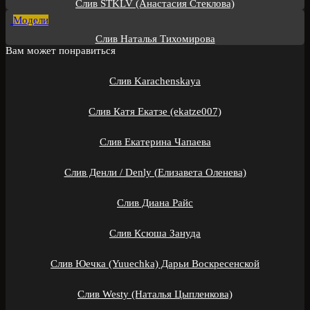
Слив STKLV (Анастасия Стеклова)
Модели
Слив Наталья Тихомирова
Вам может понравиться
Слив Karachenskaya
Слив Катя Екатзе (ekatze007)
Слив Екатерина Чапаева
Слив Денли / Denly (Елизавета Оленева)
Слив Диана Райс
Слив Ксюша Зануда
Слив Юечка (Yuuechka) Дарьи Воскресенской
Слив Westy (Наталья Цыпленкова)