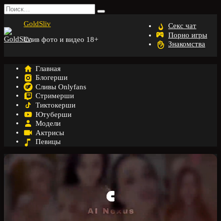
Перейти
Search
к
for:
GoldSliv
содержанию
Секс чат
Порно игры
Слив фото и видео 18+
Знакомства
Главная
Блогерши
Сливы Onlyfans
Стримерши
Тиктокерши
Ютуберши
Модели
Актрисы
Певицы