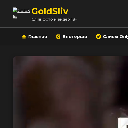
Перейти
GoldSliv
к
содержанию
Слив фото и видео 18+
Главная
Блогерши
Сливы Onl