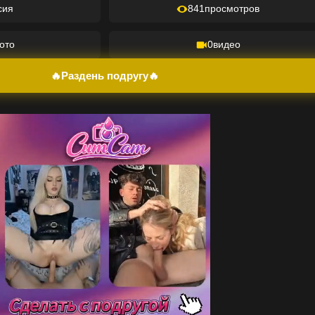
сия
841
просмотров
ото
0
видео
🔥Раздень подругу🔥