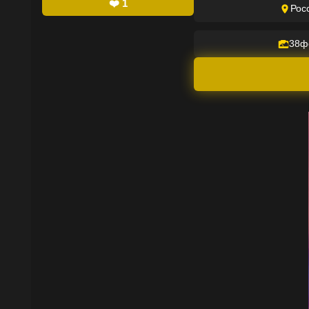
❤️
1
Рос
38
ф