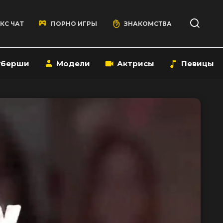
КС ЧАТ
ПОРНО ИГРЫ
ЗНАКОМСТВА
уберши
Модели
Актрисы
Певицы