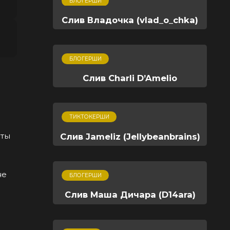
БЛОГЕРШИ
Слив Владочка (vlad_o_chka)
БЛОГЕРШИ
Слив Charli D’Amelio
ТИКТОКЕРШИ
оты
Слив Jameliz (Jellybeanbrains)
не
БЛОГЕРШИ
Слив Маша Дичара (D14ara)