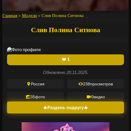
Главная
»
Модели
»
Слив Полина Ситнова
Слив Полина Ситнова
❤️
1
Обновлено 20.11.2025.
Россия
238
просмотров
35
фото
0
видео
🔥Раздень подругу🔥