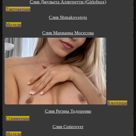
Слив Джульета Аллегретти (Girlofnox)
Тиктокерши
Слив Shmakovajojo
Модели
Слив Марианна Мосесова
Блогерши
Слив Регина Тодоренко
Стримерши
Слив Cutierover
Модели