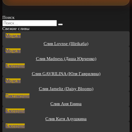
Поиск
Search
for:
Свежие сливы
Модели
Слив Lovnse (Illirika6a)
Модели
Слив Madness (Даша Юрченко)
Блогерши
Слив GAVRILINA (Юля Гаврилина)
Модели
Слив Jameliz (Daisy Blooms)
Тиктокерши
Слив Аня Енина
Блогерши
Слив Катя Адушкина
Блогерши