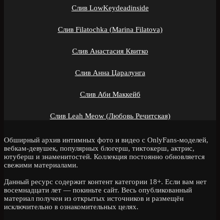
Слив LowKeydeadinside
Слив Filatochka (Marina Filatova)
Слив Анастасия Квитко
Слив Анна Царалунга
Слив Аби Маккейб
Слив Leah Meow (Любовь Речитская)
Обширный архив интимных фото и видео с OnlyFans-моделей,
вебкам-девушек, популярных блогерш, тиктокерш, актрис,
ютуберш и знаменитостей. Коллекция постоянно обновляется
свежими материалами.
Данный ресурс содержит контент категории 18+. Если вам нет
восемнадцати лет — покиньте сайт. Весь опубликованный
материал получен из открытых источников и размещён
исключительно в ознакомительных целях.