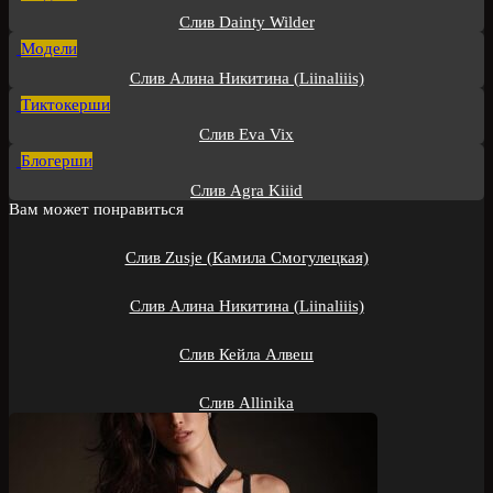
Слив Dainty Wilder
Модели
Слив Алина Никитина (Liinaliiis)
Тиктокерши
Слив Eva Vix
Блогерши
Слив Agra Kiiid
Вам может понравиться
Слив Zusje (Камила Смогулецкая)
Слив Алина Никитина (Liinaliiis)
Слив Кейла Алвеш
Слив Allinika