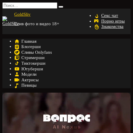
Перейти
Search
к
for:
GoldSliv
содержанию
Секс чат
Порно игры
Слив фото и видео 18+
Знакомства
Главная
Блогерши
Сливы Onlyfans
Стримерши
Тиктокерши
Ютуберши
Модели
Актрисы
Певицы