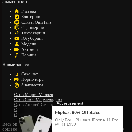
Знаменитости
Главная
Блогерши
Сливы Onlyfans
Стримерши
Тиктокерши
Ютуберши
Модели
Актрисы
Певицы
Новые записи
Секс чат
Порно игры
Знакомства
Слив Мария Миллер
Слив Соня Мармеладова
Слив Андрей Смаев
Слив Karachenskaya
Слив Мулана — Mulana_m (lucky unicorn 8)
Весь опубликованный на сайте материал собран из
общедоступных источников. Администрация ресурса GoldSliv