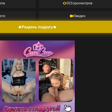
опа
321
просмотров
ото
0
видео
🔥Раздень подругу🔥