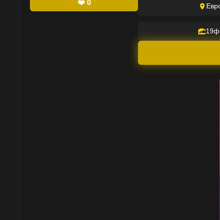
❤️
0
Евр
19
ф