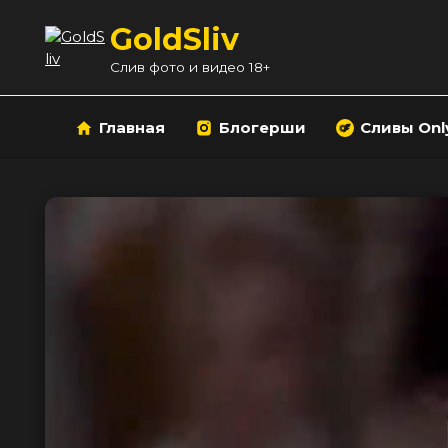
Перейти
GoldSliv
к
содержанию
Слив фото и видео 18+
Главная
Блогерши
Сливы Onl