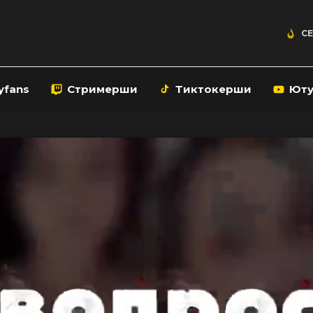
СЕ
yfans
Стримерши
Тиктокерши
Ют