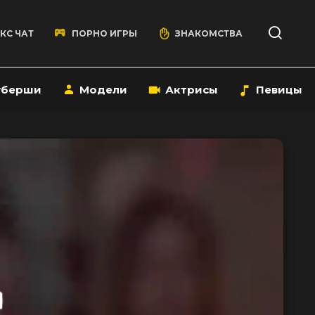
КС ЧАТ
ПОРНО ИГРЫ
ЗНАКОМСТВА
уберши
Модели
Актрисы
Певицы