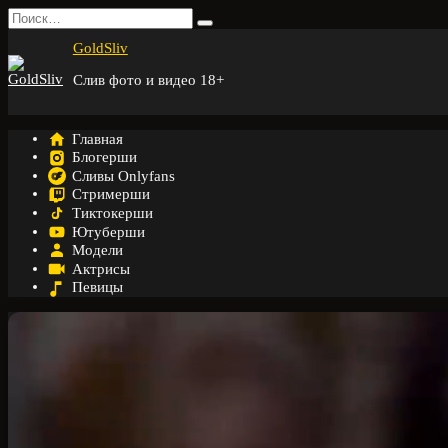
Перейти
Search
к
for:
GoldSliv
содержанию
Слив фото и видео 18+
Главная
Блогерши
Сливы Onlyfans
Стримерши
Тиктокерши
Ютуберши
Модели
Актрисы
Певицы