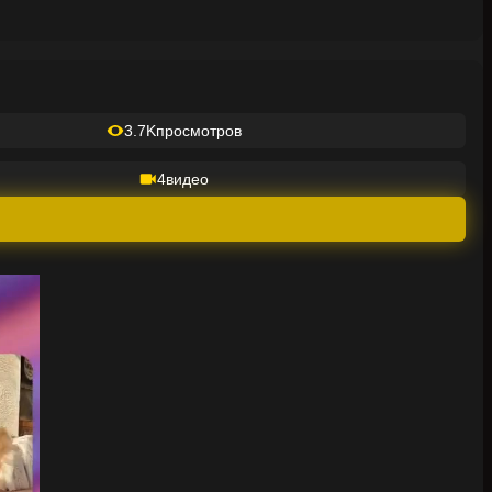
3.7K
просмотров
4
видео