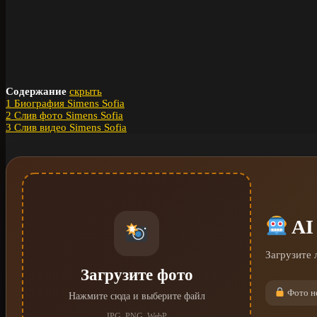
Содержание
скрыть
1
Биография Simens Sofia
2
Слив фото Simens Sofia
3
Слив видео Simens Sofia
AI
Загрузите 
Загрузите фото
Фото не
Нажмите сюда и выберите файл
JPG, PNG, WebP