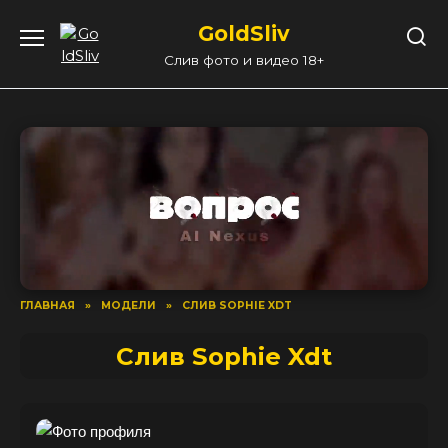
Перейти
GoldSliv
к
содержанию
Слив фото и видео 18+
ГЛАВНАЯ
»
МОДЕЛИ
»
СЛИВ SOPHIE XDT
Слив Sophie Xdt