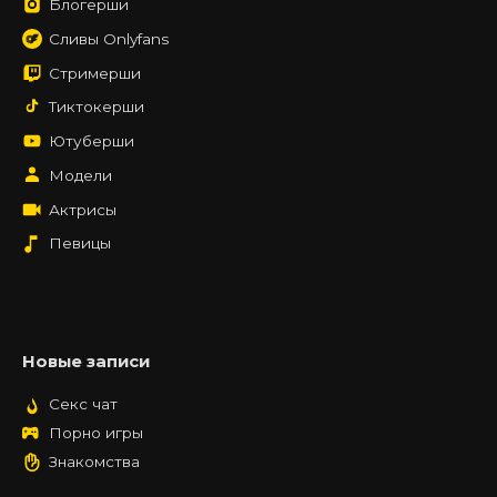
Блогерши
Сливы Onlyfans
Стримерши
Тиктокерши
Ютуберши
Модели
Актрисы
Певицы
Новые записи
Секс чат
Порно игры
Знакомства