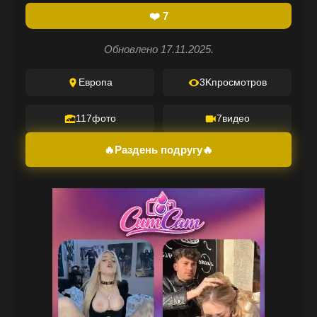
❤️
7
Обновлено 17.11.2025.
Европа
3K
просмотров
117
фото
7
видео
🔥Раздень подругу🔥