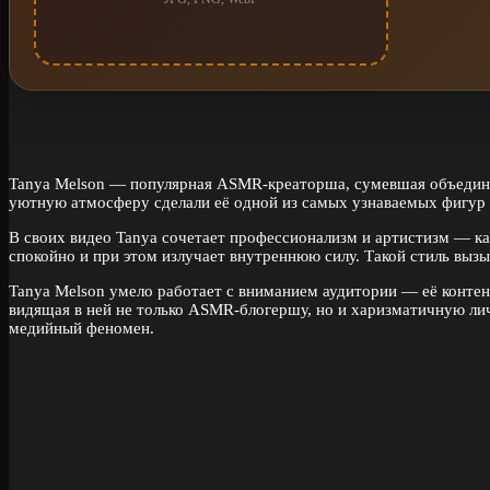
Tanya Melson — популярная ASMR-креаторша, сумевшая объединит
уютную атмосферу сделали её одной из самых узнаваемых фигур
В своих видео Tanya сочетает профессионализм и артистизм — ка
спокойно и при этом излучает внутреннюю силу. Такой стиль выз
Tanya Melson умело работает с вниманием аудитории — её контент
видящая в ней не только ASMR-блогершу, но и харизматичную лич
медийный феномен.