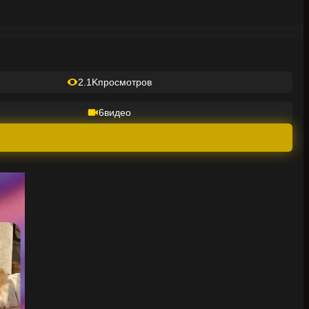
2.1K
просмотров
6
видео