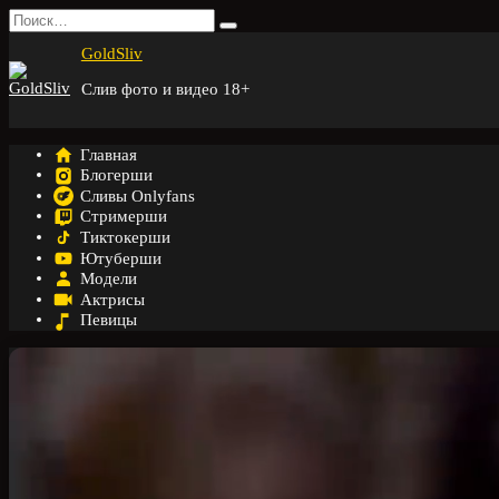
Перейти
Search
к
for:
GoldSliv
содержанию
Слив фото и видео 18+
Главная
Блогерши
Сливы Onlyfans
Стримерши
Тиктокерши
Ютуберши
Модели
Актрисы
Певицы