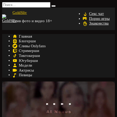
Перейти
Search
к
for:
GoldSliv
содержанию
Секс чат
Порно игры
Слив фото и видео 18+
Знакомства
Главная
Блогерши
Сливы Onlyfans
Стримерши
Тиктокерши
Ютуберши
Модели
Актрисы
Певицы