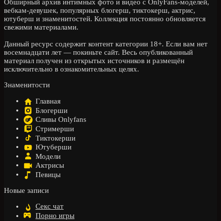
Обширный архив интимных фото и видео с OnlyFans-моделей,
вебкам-девушек, популярных блогерш, тиктокерш, актрис,
ютуберш и знаменитостей. Коллекция постоянно обновляется
свежими материалами.
Данный ресурс содержит контент категории 18+. Если вам нет
восемнадцати лет — покиньте сайт. Весь опубликованный
материал получен из открытых источников и размещён
исключительно в ознакомительных целях.
Знаменитости
Главная
Блогерши
Сливы Onlyfans
Стримерши
Тиктокерши
Ютуберши
Модели
Актрисы
Певицы
Новые записи
Секс чат
Порно игры