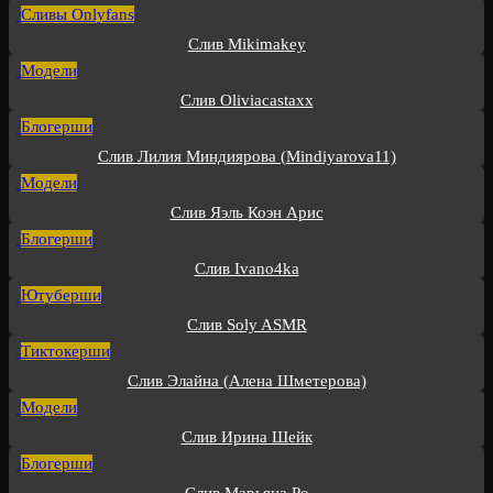
Сливы Onlyfans
Слив Mikimakey
Модели
Слив Oliviacastaxx
Блогерши
Слив Лилия Миндиярова (Mindiyarova11)
Модели
Слив Яэль Коэн Арис
Блогерши
Слив Ivano4ka
Ютуберши
Слив Soly ASMR
Тиктокерши
Слив Элайна (Алена Шметерова)
Модели
Слив Ирина Шейк
Блогерши