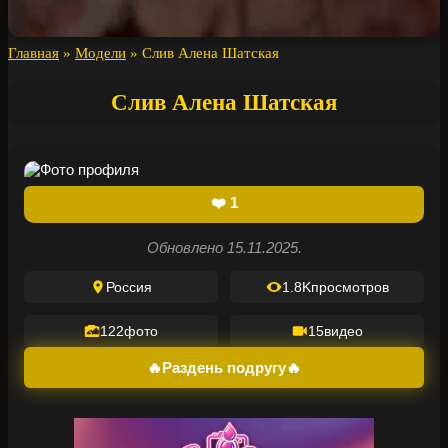
Главная
»
Модели
»
Слив Алена Шатская
Слив Алена Шатская
❤️
1
Обновлено 15.11.2025.
Россия
1.8K
просмотров
122
фото
15
видео
🔥Раздень подругу🔥