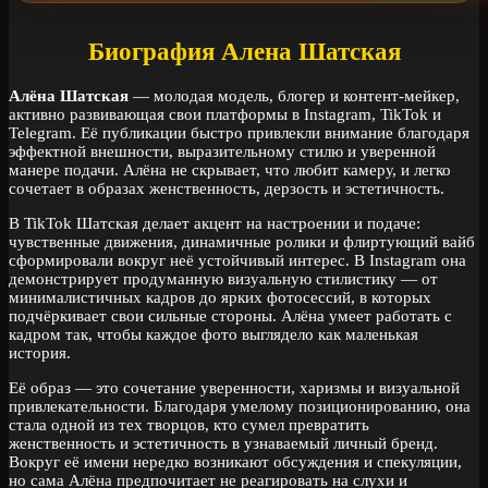
Биография Алена Шатская
Алёна Шатская
— молодая модель, блогер и контент-мейкер,
активно развивающая свои платформы в Instagram, TikTok и
Telegram. Её публикации быстро привлекли внимание благодаря
эффектной внешности, выразительному стилю и уверенной
манере подачи. Алёна не скрывает, что любит камеру, и легко
сочетает в образах женственность, дерзость и эстетичность.
В TikTok Шатская делает акцент на настроении и подаче:
чувственные движения, динамичные ролики и флиртующий вайб
сформировали вокруг неё устойчивый интерес. В Instagram она
демонстрирует продуманную визуальную стилистику — от
минималистичных кадров до ярких фотосессий, в которых
подчёркивает свои сильные стороны. Алёна умеет работать с
кадром так, чтобы каждое фото выглядело как маленькая
история.
Её образ — это сочетание уверенности, харизмы и визуальной
привлекательности. Благодаря умелому позиционированию, она
стала одной из тех творцов, кто сумел превратить
женственность и эстетичность в узнаваемый личный бренд.
Вокруг её имени нередко возникают обсуждения и спекуляции,
но сама Алёна предпочитает не реагировать на слухи и