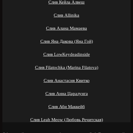
Слив Кейла Алвеш
Слив Allinika
Слив Алана Мамаева
Слив Яна Дакова (Яна Гой)
Слив LowKeydeadinside
Слив Filatochka (Marina Filatova)
Слив Анастасия Квитко
Слив Анна Царалунга
Слив Аби Маккейб
Слив Leah Meow (Любовь Речитская)