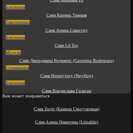
Слив Марьяна Ро
Блогерши
Слив Карина Тимкив
Тиктокерши
Слив Арина Савастру
Блогерши
Слив Lil Tay
Модели
Слив Джорджина Родригес (Georgina Rodriguez)
Стримерши
Слив Horneyjozy (Neyj0zy)
Блогерши
Слив Владислава Галаган
Вам может понравиться
Слив Zusje (Камила Смогулецкая)
Слив Алина Никитина (Liinaliiis)