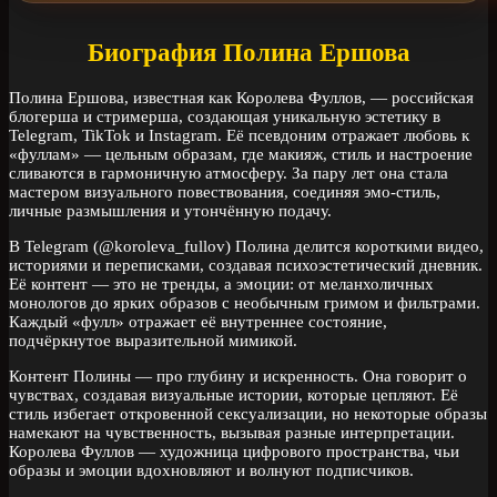
Биография Полина Ершова
Полина Ершова, известная как Королева Фуллов, — российская
блогерша и стримерша, создающая уникальную эстетику в
Telegram, TikTok и Instagram. Её псевдоним отражает любовь к
«фуллам» — цельным образам, где макияж, стиль и настроение
сливаются в гармоничную атмосферу. За пару лет она стала
мастером визуального повествования, соединяя эмо-стиль,
личные размышления и утончённую подачу.
В Telegram (@koroleva_fullov) Полина делится короткими видео,
историями и переписками, создавая психоэстетический дневник.
Её контент — это не тренды, а эмоции: от меланхоличных
монологов до ярких образов с необычным гримом и фильтрами.
Каждый «фулл» отражает её внутреннее состояние,
подчёркнутое выразительной мимикой.
Контент Полины — про глубину и искренность. Она говорит о
чувствах, создавая визуальные истории, которые цепляют. Её
стиль избегает откровенной сексуализации, но некоторые образы
намекают на чувственность, вызывая разные интерпретации.
Королева Фуллов — художница цифрового пространства, чьи
образы и эмоции вдохновляют и волнуют подписчиков.