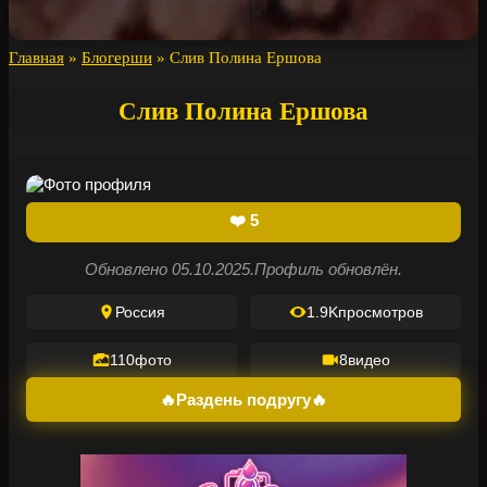
Главная
»
Блогерши
»
Слив Полина Ершова
Слив Полина Ершова
❤️
5
Обновлено 05.10.2025.
Профиль обновлён.
Россия
1.9K
просмотров
110
фото
8
видео
🔥Раздень подругу🔥