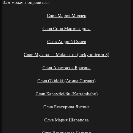
Вам может понравиться
Слив Мария Миллер
Слив Соня Мармеладова
Слив Андрей Смаев
Слив Мулана — Mulana_m (lucky unicorn 8)
Слив Анастасия Брагина
Слив Okidoki (Арина Снежко)
Слив Карамбейби (Karrambaby)
Слив Екатерина Лисина
Слив Мария Шарапова
Слив Владислава Галаган