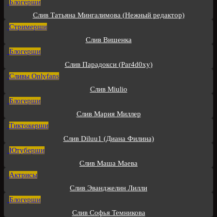
Блогерши
Слив Татьяна Мингалимова (Нежный редактор)
Стримерши
Слив Вишенка
Блогерши
Слив Парадокси (Par4d0xy)
Сливы Onlyfans
Слив Miulio
Блогерши
Слив Мария Миллер
Тиктокерши
Слив Diluu1 (Диана Филина)
Ютуберши
Слив Маша Маева
Актрисы
Слив Эванджелин Лилли
Блогерши
Слив Софья Темникова