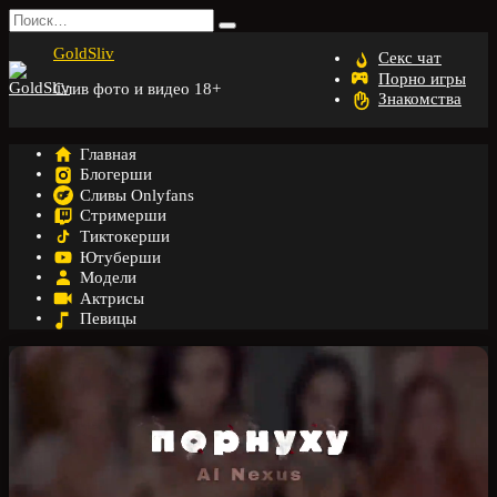
Перейти
Search
к
for:
GoldSliv
содержанию
Секс чат
Порно игры
Слив фото и видео 18+
Знакомства
Главная
Блогерши
Сливы Onlyfans
Стримерши
Тиктокерши
Ютуберши
Модели
Актрисы
Певицы