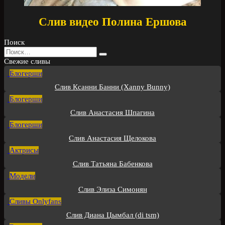
Слив видео Полина Ершова
Поиск
Search
for:
Свежие сливы
Блогерши
Слив Ксанни Банни (Xanny Bunny)
Блогерши
Слив Анастасия Шпагина
Блогерши
Слив Анастасия Щелокова
Актрисы
Слив Татьяна Бабенкова
Модели
Слив Элиза Симонян
Сливы Onlyfans
Слив Диана Цымбал (di tsm)