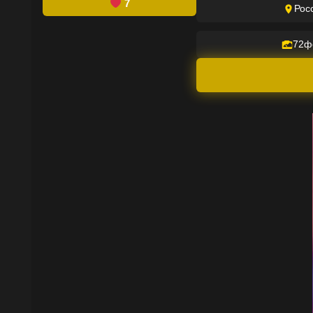
7
Рос
72
ф