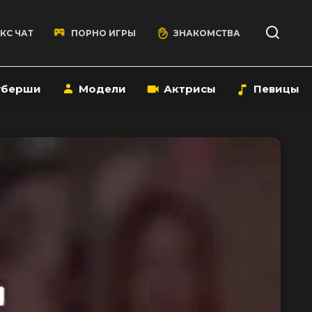
КС ЧАТ
ПОРНО ИГРЫ
ЗНАКОМСТВА
уберши
Модели
Актрисы
Певицы