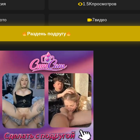
сия
1.5K
просмотров
ото
7
видео
Раздень подругу