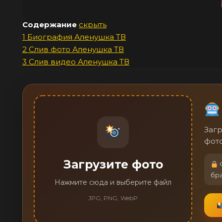
Содержание
скрыть
1
Биография Аленушка ТВ
2
Слив фото Аленушка ТВ
3
Слив видео Аленушка ТВ
Загр
фото
Загрузите фото
Ф
бр
Нажмите сюда и выберите файл
JPG, PNG, WebP