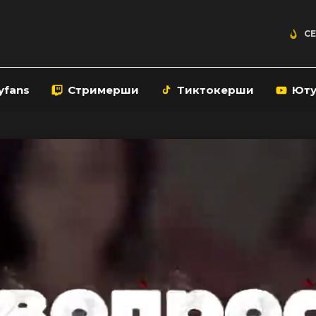
СЕ
yfans
Стримерши
Тиктокерши
Ют