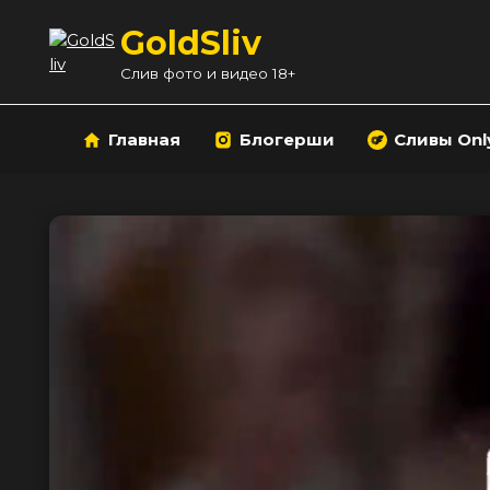
Перейти
GoldSliv
к
содержанию
Слив фото и видео 18+
Главная
Блогерши
Сливы Onl