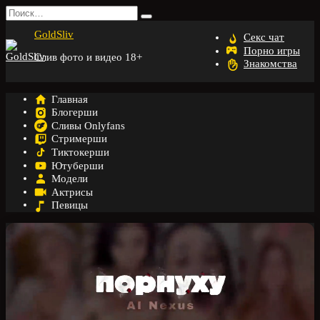
Перейти
Search
к
for:
GoldSliv
содержанию
Секс чат
Порно игры
Слив фото и видео 18+
Знакомства
Главная
Блогерши
Сливы Onlyfans
Стримерши
Тиктокерши
Ютуберши
Модели
Актрисы
Певицы