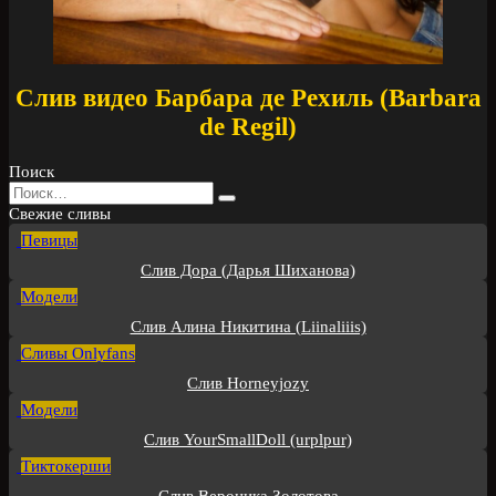
Слив видео Барбара де Рехиль (Barbara
de Regil)
Поиск
Search
for:
Свежие сливы
Певицы
Слив Дора (Дарья Шиханова)
Модели
Слив Алина Никитина (Liinaliiis)
Сливы Onlyfans
Слив Horneyjozy
Модели
Слив YourSmallDoll (urplpur)
Тиктокерши
Слив Вероника Золотова