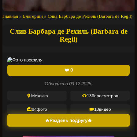
Главная
»
Блогерши
»
Слив Барбара де Рехиль (Barbara de Regil)
Слив Барбара де Рехиль (Barbara de
Regil)
❤️
0
Обновлено 03.12.2025.
Мексика
136
просмотров
84
фото
10
видео
🔥Раздень подругу🔥