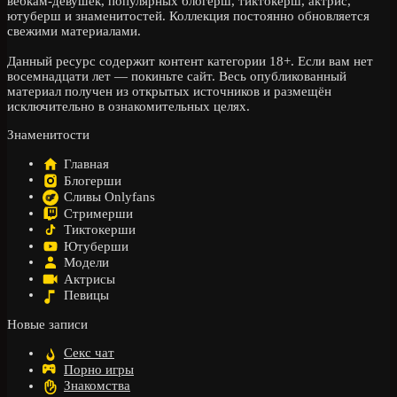
вебкам-девушек, популярных блогерш, тиктокерш, актрис,
ютуберш и знаменитостей. Коллекция постоянно обновляется
свежими материалами.
Данный ресурс содержит контент категории 18+. Если вам нет
восемнадцати лет — покиньте сайт. Весь опубликованный
материал получен из открытых источников и размещён
исключительно в ознакомительных целях.
Знаменитости
Главная
Блогерши
Сливы Onlyfans
Стримерши
Тиктокерши
Ютуберши
Модели
Актрисы
Певицы
Новые записи
Секс чат
Порно игры
Знакомства