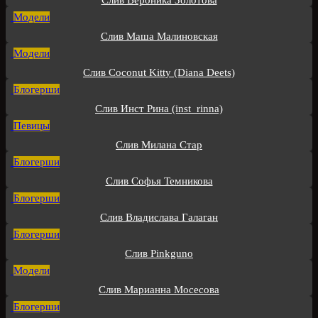
Модели
Слив Маша Малиновская
Модели
Слив Coconut Kitty (Diana Deets)
Блогерши
Слив Инст Рина (inst_rinna)
Певицы
Слив Милана Стар
Блогерши
Слив Софья Темникова
Блогерши
Слив Владислава Галаган
Блогерши
Слив Pinkguno
Модели
Слив Марианна Мосесова
Блогерши