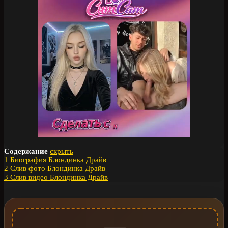
Содержание
скрыть
1
Биография Блондинка Драйв
2
Слив фото Блондинка Драйв
3
Слив видео Блондинка Драйв