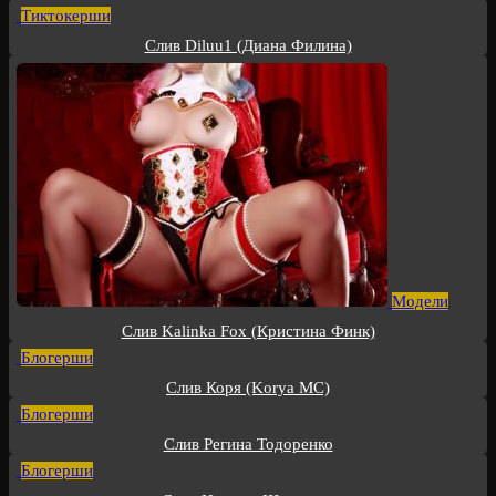
Тиктокерши
Слив Diluu1 (Диана Филина)
Модели
Слив Kalinka Fox (Кристина Финк)
Блогерши
Слив Коря (Korya MC)
Блогерши
Слив Регина Тодоренко
Блогерши