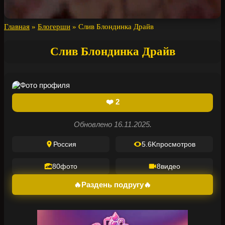
Главная
»
Блогерши
»
Слив Блондинка Драйв
Слив Блондинка Драйв
❤️
2
Обновлено 16.11.2025.
Россия
5.6K
просмотров
80
фото
8
видео
🔥Раздень подругу🔥