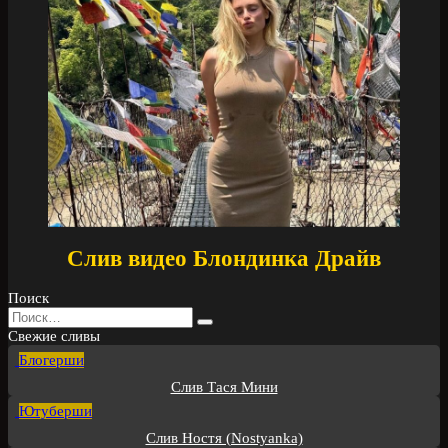
Слив видео Блондинка Драйв
Поиск
Search
for:
Свежие сливы
Блогерши
Слив Тася Мини
Ютуберши
Слив Ностя (Nostyanka)