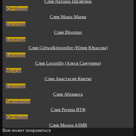
Слив Наташа Шелягина
Ютуберши
Слив Маша Маева
Блогерши
Слив Bloomus
Блогерши
Слив Girlwalkingonfire (Юлия Юрасова)
Блогерши
Слив Lexuslife (Алеся Самунина)
Модели
Слив Анастасия Квитко
Блогерши
Слив Абрикоса
Тиктокерши
Слив Регина ВТФ
Ютуберши
Слив Moona ASMR
Вам может понравиться