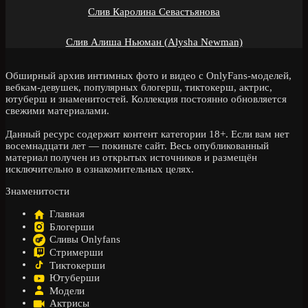
Слив Каролина Севастьянова
Слив Алиша Ньюман (Alysha Newman)
Обширный архив интимных фото и видео с OnlyFans-моделей,
вебкам-девушек, популярных блогерш, тиктокерш, актрис,
ютуберш и знаменитостей. Коллекция постоянно обновляется
свежими материалами.
Данный ресурс содержит контент категории 18+. Если вам нет
восемнадцати лет — покиньте сайт. Весь опубликованный
материал получен из открытых источников и размещён
исключительно в ознакомительных целях.
Знаменитости
Главная
Блогерши
Сливы Onlyfans
Стримерши
Тиктокерши
Ютуберши
Модели
Актрисы