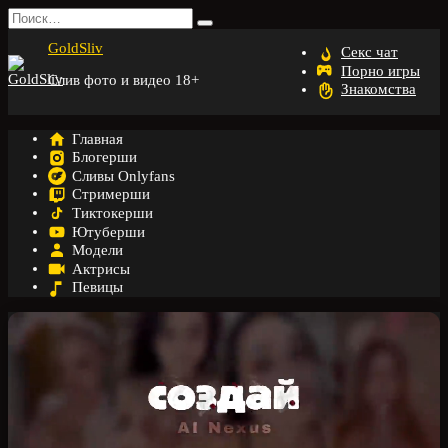
Перейти
Search
к
for:
GoldSliv
содержанию
Секс чат
Порно игры
Слив фото и видео 18+
Знакомства
Главная
Блогерши
Сливы Onlyfans
Стримерши
Тиктокерши
Ютуберши
Модели
Актрисы
Певицы