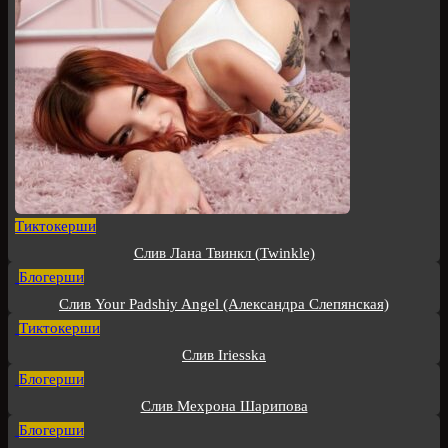
Тиктокерши
Слив Лана Твинкл (Twinkle)
Блогерши
Слив Your Padshiy Angel (Александра Слепянская)
Тиктокерши
Слив Iriesska
Блогерши
Слив Мехрона Шарипова
Блогерши