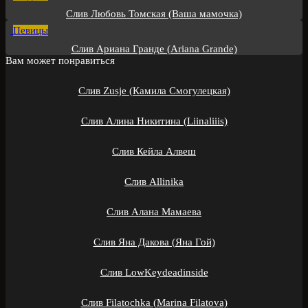
Слив Любовь Томская (Ваша мамочка)
Певицы
Слив Ариана Гранде (Ariana Grande)
Вам может понравиться
Слив Zusje (Камила Смогулецкая)
Слив Алина Никитина (Liinaliiis)
Слив Кейла Алвеш
Слив Allinika
Слив Алана Мамаева
Слив Яна Дакова (Яна Гой)
Слив LowKeydeadinside
Слив Filatochka (Marina Filatova)