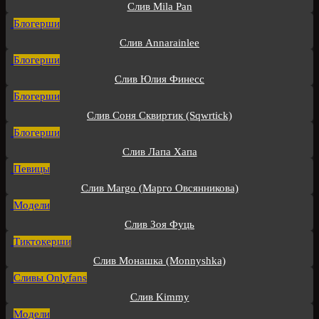
Слив Mila Pan
Блогерши
Слив Annarainlee
Блогерши
Слив Юлия Финесс
Блогерши
Слив Соня Сквиртик (Sqwrtick)
Блогерши
Слив Лапа Хапа
Певицы
Слив Margo (Марго Овсянникова)
Модели
Слив ​Зоя Фуць
Тиктокерши
Слив Монашка (Monnyshka)
Сливы Onlyfans
Слив Kimmy
Модели