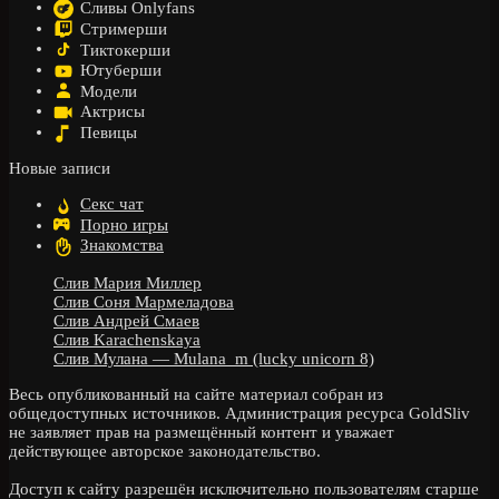
Сливы Onlyfans
Стримерши
Тиктокерши
Ютуберши
Модели
Актрисы
Певицы
Новые записи
Секс чат
Порно игры
Знакомства
Слив Мария Миллер
Слив Соня Мармеладова
Слив Андрей Смаев
Слив Karachenskaya
Слив Мулана — Mulana_m (lucky unicorn 8)
Весь опубликованный на сайте материал собран из
общедоступных источников. Администрация ресурса GoldSliv
не заявляет прав на размещённый контент и уважает
действующее авторское законодательство.
Доступ к сайту разрешён исключительно пользователям старше