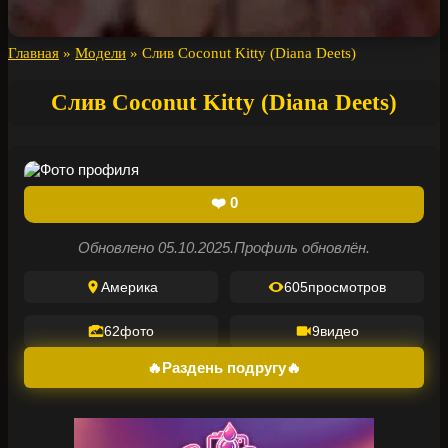
Главная
»
Модели
»
Слив Coconut Kitty (Diana Deets)
Слив Coconut Kitty (Diana Deets)
❤️
0
Обновлено 05.10.2025.
Профиль обновлён.
Америка
605
просмотров
62
фото
9
видео
🔥Раздень подругу🔥