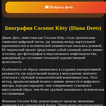
📸 Выбрать фото
Биография Coconut Kitty (Diana Deets)
Диана Дитс, известная как Coconut Kitty, стала трагическим
символом цифровой эпохи, где граница между виртуальной
идентичностью и человеческой уязвимостью оказалась роковой.
Её творческий проект представлял собой сложный синтез аниме-
эстетики, арт-фотографии и персонального мифотворчества,
доведённый до состояния тотальной художественной
целостности.
Особенность её образа заключалась в создании альтернативной
реальности, где кураторский подход к визуальному контенту
сочетался с глубокой психологической вовлечённостью. Этот
метод, предполагавший полное слияние личности и цифрового
аватара, породил парадокс: чем совершеннее становился
виртуальный образ, тем более хрупкой оказывалась человеческая
составляющая.
Феномен Coconut Kitty демонстрирует пределы экономики
внимания в её современной форме. Циркуляция предполагаемых