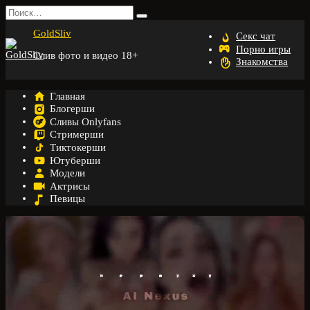
Перейти
Search
к
for:
GoldSliv
содержанию
Секс чат
Порно игры
Слив фото и видео 18+
Знакомства
Главная
Блогерши
Сливы Onlyfans
Стримерши
Тиктокерши
Ютуберши
Модели
Актрисы
Певицы