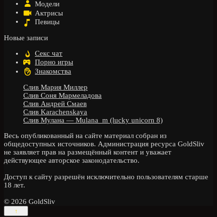
Модели
Актрисы
Певицы
Новые записи
Секс чат
Порно игры
Знакомства
Слив Мария Миллер
Слив Соня Мармеладова
Слив Андрей Смаев
Слив Karachenskaya
Слив Мулана — Mulana_m (lucky unicorn 8)
Весь опубликованный на сайте материал собран из
общедоступных источников. Администрация ресурса GoldSliv
не заявляет прав на размещённый контент и уважает
действующее авторское законодательство.
Доступ к сайту разрешён исключительно пользователям старше
18 лет.
© 2026 GoldSliv