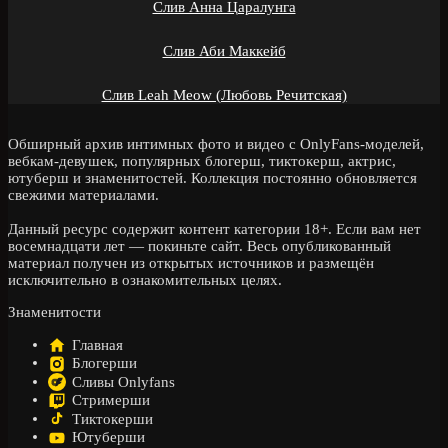
Слив Анна Царалунга
Слив Аби Маккейб
Слив Leah Meow (Любовь Речитская)
Обширный архив интимных фото и видео с OnlyFans-моделей,
вебкам-девушек, популярных блогерш, тиктокерш, актрис,
ютуберш и знаменитостей. Коллекция постоянно обновляется
свежими материалами.
Данный ресурс содержит контент категории 18+. Если вам нет
восемнадцати лет — покиньте сайт. Весь опубликованный
материал получен из открытых источников и размещён
исключительно в ознакомительных целях.
Знаменитости
Главная
Блогерши
Сливы Onlyfans
Стримерши
Тиктокерши
Ютуберши