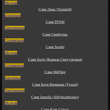
Модели
Слив Лина (Termkill)
Блогерши
Слив FENSI
Тиктокерши
Слив Симбочка
Стримерши
Слив Sorabi
Модели
Слив Zusje (Камила Смогулецкая)
Стримерши
Слив MsFiiire
Блогерши
Слив Катя Вяликова (Vyaaal)
Тиктокерши
Слив Jameliz (Jellybeanbrains)
Модели
Слив Katti Colour