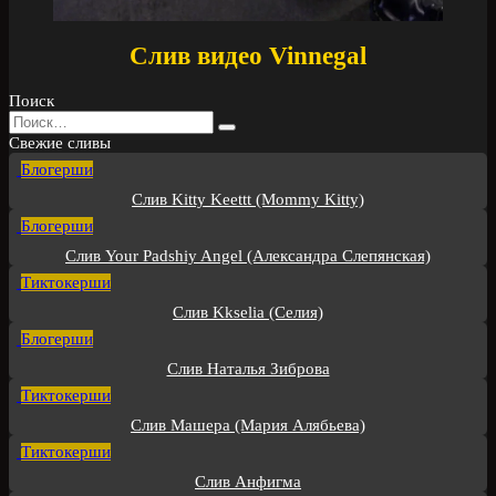
Слив видео Vinnegal
Поиск
Search
for:
Свежие сливы
Блогерши
Слив Kitty Keettt (Mommy Kitty)
Блогерши
Слив Your Padshiy Angel (Александра Слепянская)
Тиктокерши
Слив Kkselia (Селия)
Блогерши
Слив Наталья Зиброва
Тиктокерши
Слив Машера (Мария Алябьева)
Тиктокерши
Слив Анфигма