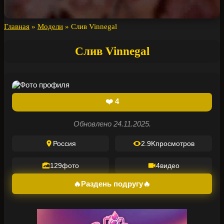
Главная
»
Модели
»
Слив Vinnegal
Слив Vinnegal
❤️
4
Обновлено 24.11.2025.
Россия
2.9K
просмотров
129
фото
4
видео
🔥Раздень подругу🔥