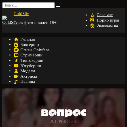
Перейти
Search
к
for:
GoldSliv
содержанию
Секс чат
Порно игры
Слив фото и видео 18+
Знакомства
Главная
Блогерши
Сливы Onlyfans
Стримерши
Тиктокерши
Ютуберши
Модели
Актрисы
Певицы