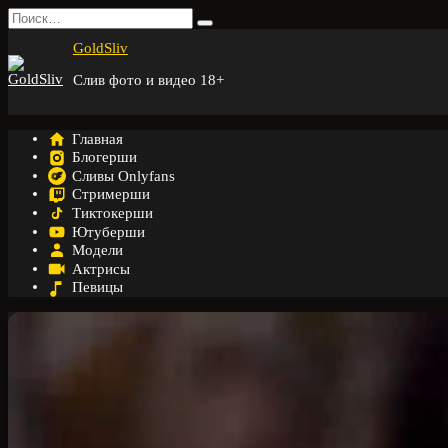
Перейти
Search
к
for:
GoldSliv
содержанию
Слив фото и видео 18+
Главная
Блогерши
Сливы Onlyfans
Стримерши
Тиктокерши
Ютуберши
Модели
Актрисы
Певицы