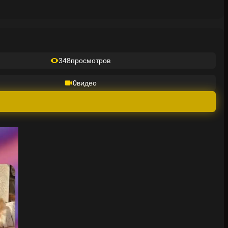
348
просмотров
0
видео