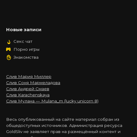
Новые записи
Секс чат
Порно игры
Знакомства
Слив Мария Миллер
Слив Соня Мармеладова
Слив Андрей Смаев
Слив Karachenskaya
Слив Мулана — Mulana_m (lucky unicorn 8)
Весь опубликованный на сайте материал собран из
общедоступных источников. Администрация ресурса
GoldSliv не заявляет прав на размещённый контент и