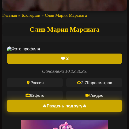
Главная
»
Блогерши
»
Слив Мария Марсиага
Слив Мария Марсиага
❤️
2
Обновлено 10.12.2025.
Россия
2.7K
просмотров
82
фото
7
видео
🔥Раздень подругу🔥