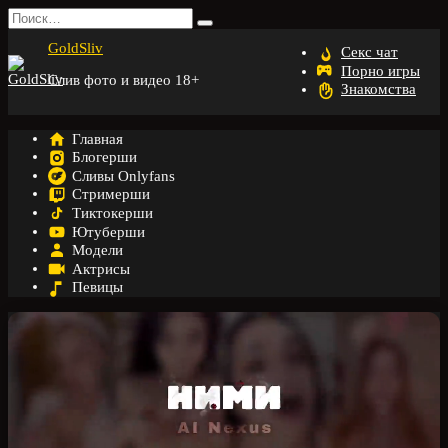
Перейти
Search
к
for:
GoldSliv
содержанию
Секс чат
Порно игры
Слив фото и видео 18+
Знакомства
Главная
Блогерши
Сливы Onlyfans
Стримерши
Тиктокерши
Ютуберши
Модели
Актрисы
Певицы