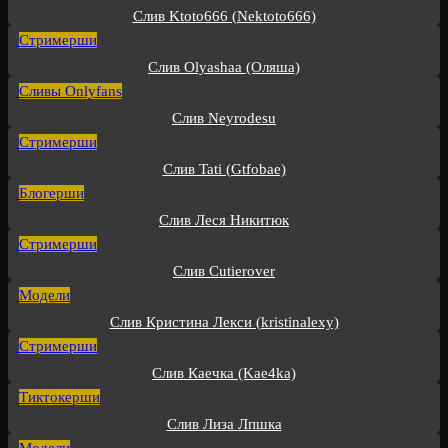
Слив Ktoto666 (Nektoto666)
Стримерши
Слив Olyashaa (Оляша)
Сливы Onlyfans
Слив Neyrodesu
Стримерши
Слив Tati (Gtfobae)
Блогерши
Слив Леся Никитюк
Стримерши
Слив Cutierover
Модели
Слив Кристина Лекси (kristinalexy)
Стримерши
Слив Каечка (Kae4ka)
Тиктокерши
Слив Лиза Лпшка
Модели