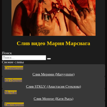
Слив видео Мария Марсиага
Поиск
Search
for:
Свежие сливы
Стримерши
Слив Мерими (Maryymme)
Ютуберши
Слив STKLV (Анастасия Стеклова)
Модели
Слив Monroe (Катя Рысь)
Тиктокерши