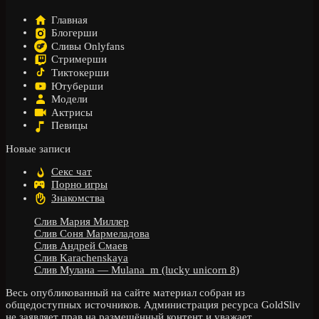
Главная
Блогерши
Сливы Onlyfans
Стримерши
Тиктокерши
Ютуберши
Модели
Актрисы
Певицы
Новые записи
Секс чат
Порно игры
Знакомства
Слив Мария Миллер
Слив Соня Мармеладова
Слив Андрей Смаев
Слив Karachenskaya
Слив Мулана — Mulana_m (lucky unicorn 8)
Весь опубликованный на сайте материал собран из
общедоступных источников. Администрация ресурса GoldSliv
не заявляет прав на размещённый контент и уважает