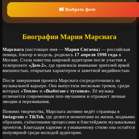
📸 Выбрать фото
Биография Мария Марсиага
Марсиага
(настоящее имя —
Мария Сигаева
) — российская
певица, блогер и модель, родилась
17 апреля 1998 года
в
Москве. Стала известна широкой аудитории после участия в
телепроекте
«Дом-2»
, где привлекла внимание зрителей яркой
внешностью, открытым характером и заметной медийностью.
После завершения проекта Марсиага сосредоточилась на
музыкальной карьере. Она выпустила несколько треков, среди
которых
«Тепло»
и
«Выбегаю с тусовки»
. Её музыка
отличается современным поп-звучанием и отражает личные
эмоции и переживания.
Помимо творчества, Марсиага активно ведёт страницы в
Instagram
и
TikTok
, где делится моментами из жизни, модными
образами, съёмочными процессами и бэкстейджем музыкальных
проектов. Благодаря харизме и узнаваемому стилю она остаётся
популярной среди молодой аудитории.