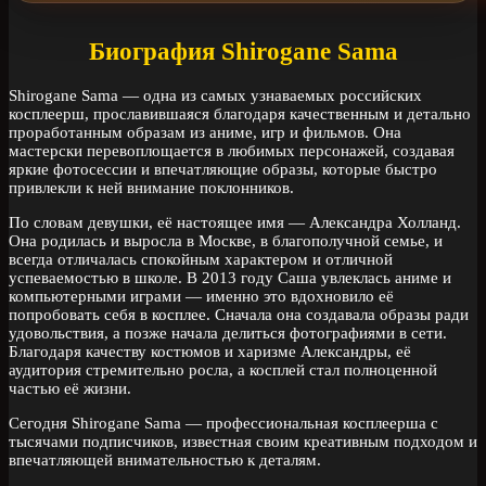
Биография Shirogane Sama
Shirogane Sama — одна из самых узнаваемых российских
косплеерш, прославившаяся благодаря качественным и детально
проработанным образам из аниме, игр и фильмов. Она
мастерски перевоплощается в любимых персонажей, создавая
яркие фотосессии и впечатляющие образы, которые быстро
привлекли к ней внимание поклонников.
По словам девушки, её настоящее имя — Александра Холланд.
Она родилась и выросла в Москве, в благополучной семье, и
всегда отличалась спокойным характером и отличной
успеваемостью в школе. В 2013 году Саша увлеклась аниме и
компьютерными играми — именно это вдохновило её
попробовать себя в косплее. Сначала она создавала образы ради
удовольствия, а позже начала делиться фотографиями в сети.
Благодаря качеству костюмов и харизме Александры, её
аудитория стремительно росла, а косплей стал полноценной
частью её жизни.
Сегодня Shirogane Sama — профессиональная косплеерша с
тысячами подписчиков, известная своим креативным подходом и
впечатляющей внимательностью к деталям.