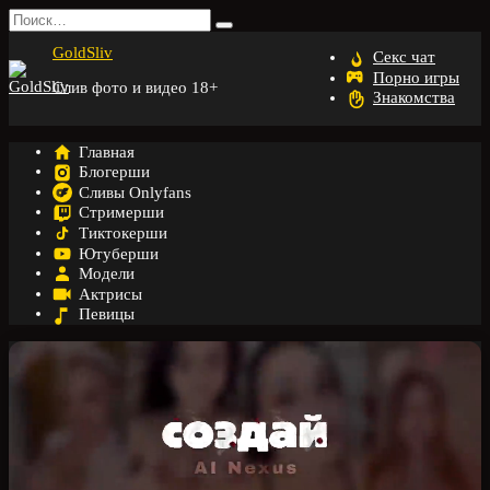
Перейти
Search
к
for:
GoldSliv
содержанию
Секс чат
Порно игры
Слив фото и видео 18+
Знакомства
Главная
Блогерши
Сливы Onlyfans
Стримерши
Тиктокерши
Ютуберши
Модели
Актрисы
Певицы