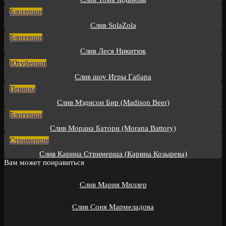
Блогерши
Слив SolaZola
Блогерши
Слив Леся Никитюк
Ютуберши
Слив шоу Игры Габара
Певицы
Слив Мэдисон Бир (Madison Beer)
Блогерши
Слив Морана Батори (Morana Battory)
Стримерши
Слив Карина Стримерша (Карина Козырева)
Вам может понравиться
Слив Мария Миллер
Слив Соня Мармеладова