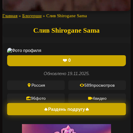
Главная
»
Блогерши
»
Слив Shirogane Sama
Слив Shirogane Sama
❤️
0
Обновлено 19.11.2025.
Россия
589
просмотров
96
фото
4
видео
🔥Раздень подругу🔥