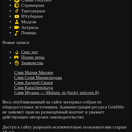
Стримерши
Тиктокерши
Ютуберши
Модели
Актрисы
Певицы
Новые записи
Секс чат
Порно игры
Знакомства
Слив Мария Миллер
Слив Соня Мармеладова
Слив Андрей Смаев
Слив Karachenskaya
Слив Мулана — Mulana_m (lucky unicorn 8)
Весь опубликованный на сайте материал собран из
общедоступных источников. Администрация ресурса GoldSliv
не заявляет прав на размещённый контент и уважает
действующее авторское законодательство.
Доступ к сайту разрешён исключительно пользователям старше