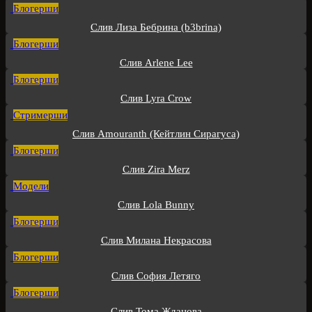
Блогерши
Слив Лиза Бебрина (b3brina)
Блогерши
Слив Arlene Lee
Блогерши
Слив Lyra Crow
Стримерши
Слив Amouranth (Кейтлин Сирагуса)
Блогерши
Слив Zira Merz
Модели
Слив Lola Bunny
Блогерши
Слив Милана Некрасова
Блогерши
Слив София Летяго
Блогерши
Слив Тома Жданова