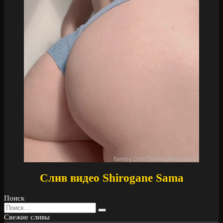
Слив видео Shirogane Sama
Поиск
Search
for:
Свежие сливы