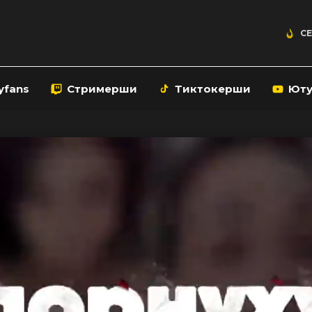
СЕ
yfans
Стримерши
Тиктокерши
Ют