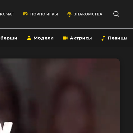
КС ЧАТ
ПОРНО ИГРЫ
ЗНАКОМСТВА
уберши
Модели
Актрисы
Певицы