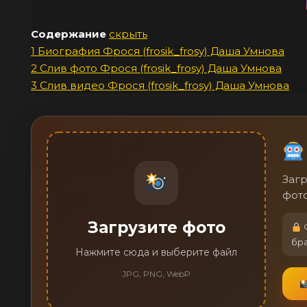
Содержание
скрыть
1
Биография Фрося (frosik_frosy) Даша Умнова
2
Слив фото Фрося (frosik_frosy) Даша Умнова
3
Слив видео Фрося (frosik_frosy) Даша Умнова
Загр
фото
Загрузите фото
Ф
бр
Нажмите сюда и выберите файл
JPG, PNG, WebP