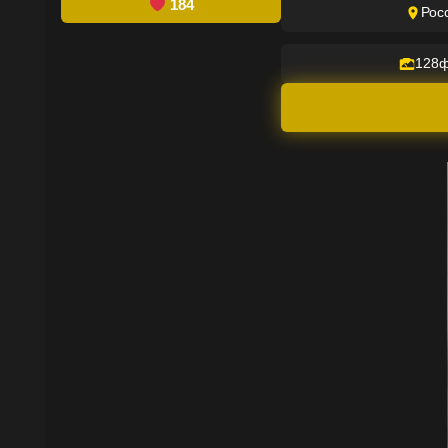
184
Рос
128
ф