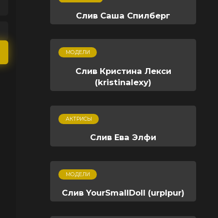
Слив Саша Спилберг
МОДЕЛИ
Слив Кристина Лекси
(kristinalexy)
АКТРИСЫ
Слив Ева Элфи
МОДЕЛИ
Слив YourSmallDoll (urplpur)