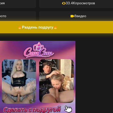
сия
33.4K
просмотров
ото
8
видео
Раздень подругу