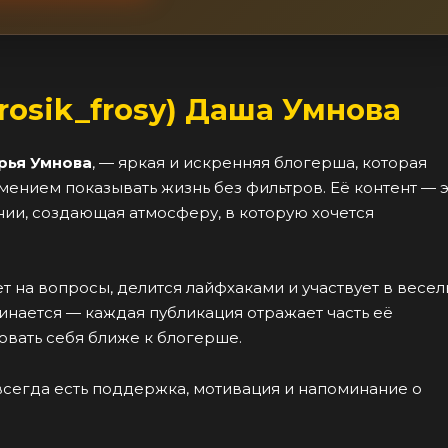
rosik_frosy) Даша Умнова
рья Умнова
, — яркая и искренняя блогерша, которая
ением показывать жизнь без фильтров. Её контент — 
нии, создающая атмосферу, в которую хочется
т на вопросы, делится лайфхаками и участвует в весел
минается — каждая публикация отражает часть её
овать себя ближе к блогерше.
е всегда есть поддержка, мотивация и напоминание о