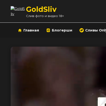
Перейти
GoldSliv
к
содержанию
Слив фото и видео 18+
Главная
Блогерши
Сливы Onl