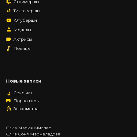
Стримерши
Тиктокерши
Ютуберши
Модели
Актрисы
Певицы
Новые записи
Секс чат
Порно игры
Знакомства
Слив Мария Миллер
Слив Соня Мармеладова