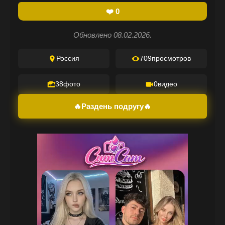
❤️
0
Обновлено 08.02.2026.
Россия
709
просмотров
38
фото
0
видео
🔥Раздень подругу🔥