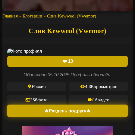
Главная
»
Блогерши
»
Слив Kewweol (Vwemor)
Слив Kewweol (Vwemor)
❤️
13
Обновлено 05.10.2025.
Профиль обновлён.
Россия
4.3K
просмотров
256
фото
16
видео
🔥Раздень подругу🔥