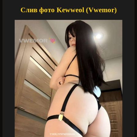
Слив фото Kewweol (Vwemor)