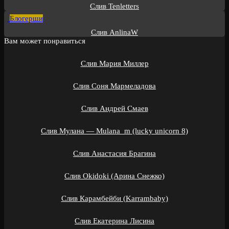
Слив Tenletters
Блогерши
Слив AnlinaW
Вам может понравиться
Слив Мария Миллер
Слив Соня Мармеладова
Слив Андрей Смаев
Слив Мулана — Mulana_m (lucky unicorn 8)
Слив Анастасия Брагина
Слив Okidoki (Арина Снежко)
Слив Карамбейби (Karrambaby)
Слив Екатерина Лисина