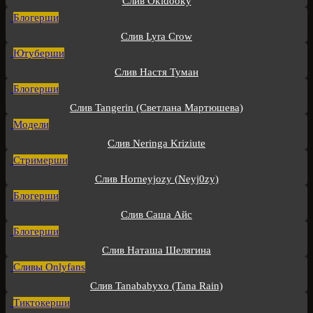
Слив Okidooky
Блогерши
Слив Lyra Crow
Ютуберши
Слив Настя Туман
Блогерши
Слив Tangerin (Светлана Мартюшева)
Модели
Слив Neringa Kriziute
Стримерши
Слив Horneyjozy (Neyj0zy)
Блогерши
Слив Саша Айс
Блогерши
Слив Наташа Шелягина
Сливы Onlyfans
Слив Tanababyxo (Tana Rain)
Тиктокерши