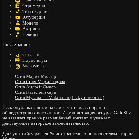
Стримерши
Тиктокерши
Ютуберши
Модели
Актрисы
Певицы
Новые записи
Секс чат
Порно игры
Знакомства
Слив Мария Миллер
Слив Соня Мармеладова
Слив Андрей Смаев
Слив Karachenskaya
Слив Мулана — Mulana_m (lucky unicorn 8)
Весь опубликованный на сайте материал собран из
общедоступных источников. Администрация ресурса GoldSliv
не заявляет прав на размещённый контент и уважает
действующее авторское законодательство.
Доступ к сайту разрешён исключительно пользователям старше