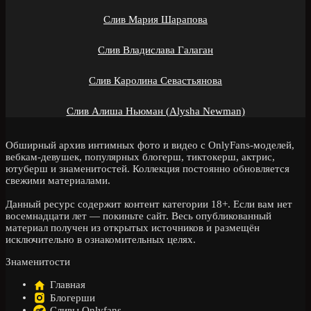
Слив Мария Шарапова
Слив Владислава Галаган
Слив Каролина Севастьянова
Слив Алиша Ньюман (Alysha Newman)
Обширный архив интимных фото и видео с OnlyFans-моделей,
вебкам-девушек, популярных блогерш, тиктокерш, актрис,
ютуберш и знаменитостей. Коллекция постоянно обновляется
свежими материалами.
Данный ресурс содержит контент категории 18+. Если вам нет
восемнадцати лет — покиньте сайт. Весь опубликованный
материал получен из открытых источников и размещён
исключительно в ознакомительных целях.
Знаменитости
Главная
Блогерши
Сливы Onlyfans