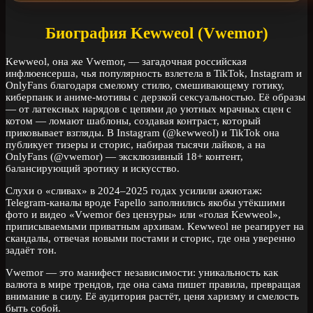
Биография Kewweol (Vwemor)
Kewweol, она же Vwemor, — загадочная российская
инфлюенсерша, чья популярность взлетела в TikTok, Instagram и
OnlyFans благодаря смелому стилю, смешивающему готику,
киберпанк и аниме-мотивы с дерзкой сексуальностью. Её образы
— от латексных нарядов с цепями до уютных мрачных сцен с
котом — ломают шаблоны, создавая контраст, который
приковывает взгляды. В Instagram (@kewweol) и TikTok она
публикует тизеры и сторис, набирая тысячи лайков, а на
OnlyFans (@vwemor) — эксклюзивный 18+ контент,
балансирующий эротику и искусство.
Слухи о «сливах» в 2024–2025 годах усилили ажиотаж:
Telegram-каналы вроде Fapello заполнились якобы утёкшими
фото и видео «Vwemor без цензуры» или «голая Kewweol»,
приписываемыми приватным архивам. Kewweol не реагирует на
скандалы, отвечая новыми постами и сторис, где она уверенно
задаёт тон.
Vwemor — это манифест независимости: уникальность как
валюта в мире трендов, где она сама пишет правила, превращая
внимание в силу. Её аудитория растёт, ценя харизму и смелость
быть собой.