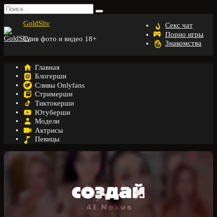
Перейти
Search
к
for:
GoldSliv
содержанию
Секс чат
Порно игры
Слив фото и видео 18+
Знакомства
Главная
Блогерши
Сливы Onlyfans
Стримерши
Тиктокерши
Ютуберши
Модели
Актрисы
Певицы