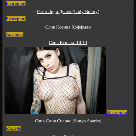
Блогерши
Слив Леди Диана (Lady Bunny)
Блогерши
Слив Ксения Хоффман
Актрисы
Слив Ксюша ШГШ
Блогерши
Слив Соня Спаркс (Sonya Sparks)
Модели