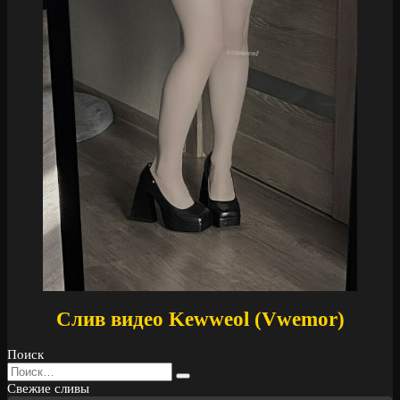
Слив видео Kewweol (Vwemor)
Поиск
Search
for:
Свежие сливы