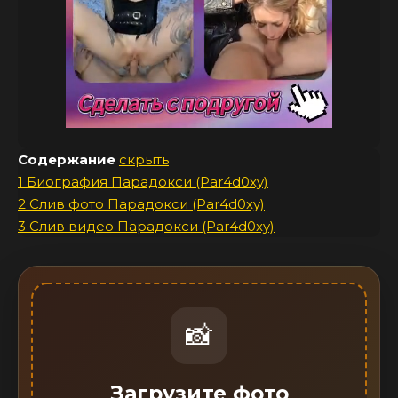
Содержание
скрыть
1
Биография Парадокси (Par4d0xy)
2
Слив фото Парадокси (Par4d0xy)
3
Слив видео Парадокси (Par4d0xy)
📸
Загрузите фото