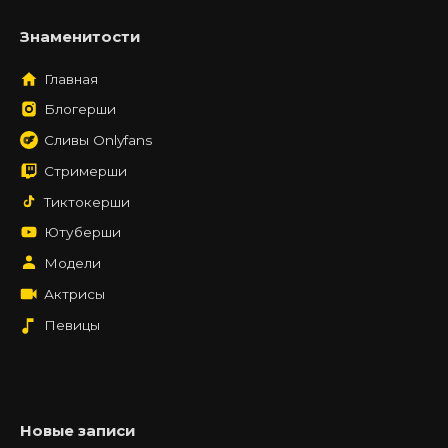
Знаменитости
Главная
Блогерши
Сливы Onlyfans
Стримерши
Тиктокерши
Ютуберши
Модели
Актрисы
Певицы
Новые записи