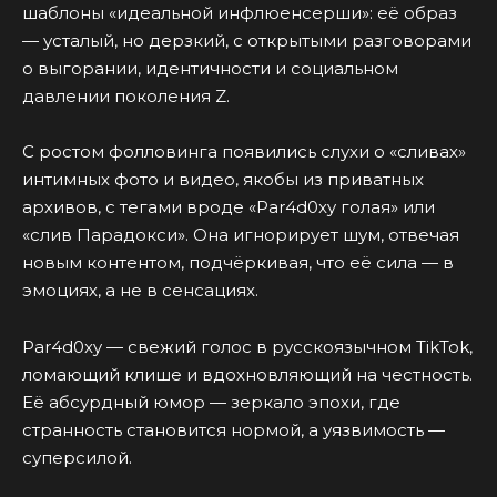
шаблоны «идеальной инфлюенсерши»: её образ
— усталый, но дерзкий, с открытыми разговорами
о выгорании, идентичности и социальном
давлении поколения Z.
С ростом фолловинга появились слухи о «сливах»
интимных фото и видео, якобы из приватных
архивов, с тегами вроде «Par4d0xy голая» или
«слив Парадокси». Она игнорирует шум, отвечая
новым контентом, подчёркивая, что её сила — в
эмоциях, а не в сенсациях.
Par4d0xy — свежий голос в русскоязычном TikTok,
ломающий клише и вдохновляющий на честность.
Её абсурдный юмор — зеркало эпохи, где
странность становится нормой, а уязвимость —
суперсилой.