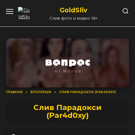
Перейти
GoldSliv
к
содержанию
Слив фото и видео 18+
ГЛАВНАЯ
»
БЛОГЕРШИ
»
СЛИВ ПАРАДОКСИ (PAR4D0XY)
Слив Парадокси
(Par4d0xy)