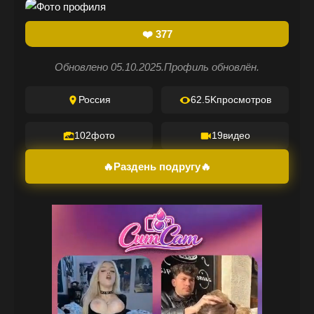
❤️
377
Обновлено 05.10.2025.
Профиль обновлён.
Россия
62.5K
просмотров
102
фото
19
видео
🔥Раздень подругу🔥