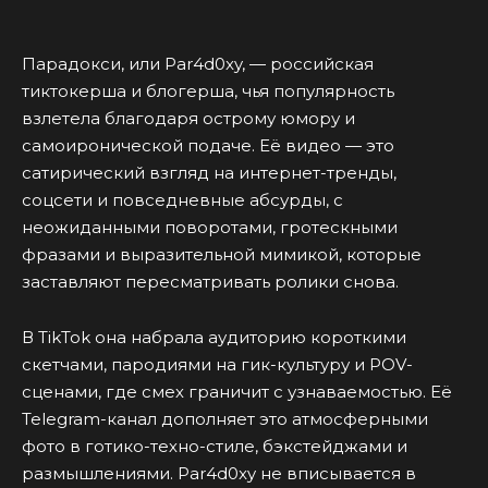
Парадокси, или Par4d0xy, — российская
тиктокерша и блогерша, чья популярность
взлетела благодаря острому юмору и
самоиронической подаче. Её видео — это
сатирический взгляд на интернет-тренды,
соцсети и повседневные абсурды, с
неожиданными поворотами, гротескными
фразами и выразительной мимикой, которые
заставляют пересматривать ролики снова.
В TikTok она набрала аудиторию короткими
скетчами, пародиями на гик-культуру и POV-
сценами, где смех граничит с узнаваемостью. Её
Telegram-канал дополняет это атмосферными
фото в готико-техно-стиле, бэкстейджами и
размышлениями. Par4d0xy не вписывается в