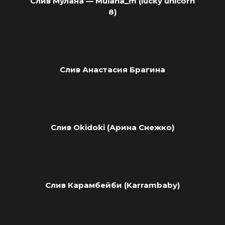
Слив Мулана — Mulana_m (lucky unicorn
8)
Слив Анастасия Брагина
Слив Okidoki (Арина Снежко)
Слив Карамбейби (Karrambaby)