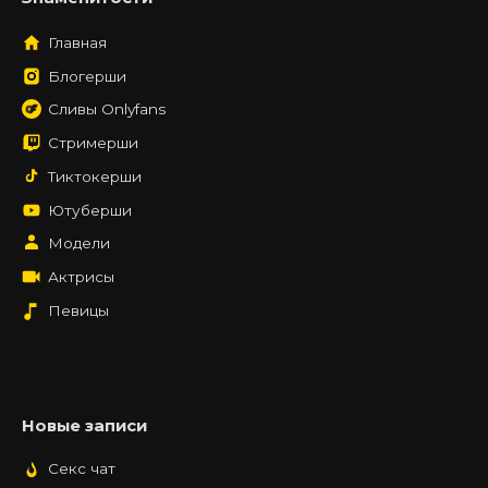
Главная
Блогерши
Сливы Onlyfans
Стримерши
Тиктокерши
Ютуберши
Модели
Актрисы
Певицы
Новые записи
Секс чат