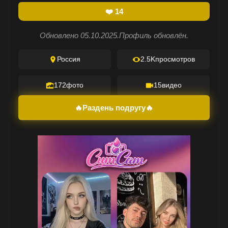
❤️
14
Обновлено 05.10.2025.
Профиль обновлён.
Россия
2.5K
просмотров
172
фото
15
видео
🔥Раздень подругу🔥