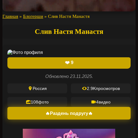
Главная
»
Блогерши
»
Слив Настя Манастя
Слив Настя Манастя
❤️
9
Обновлено 23.11.2025.
Россия
2.9K
просмотров
108
фото
4
видео
🔥Раздень подругу🔥