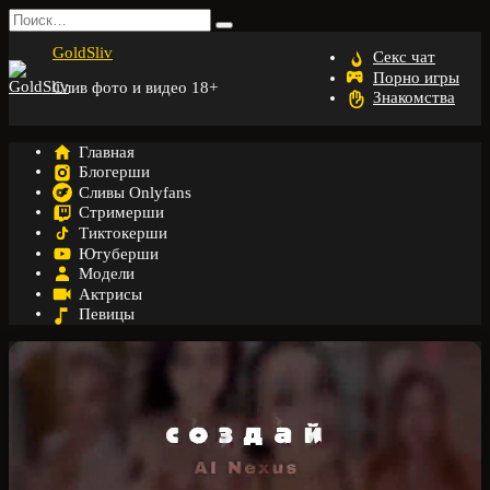
Перейти
Search
к
for:
GoldSliv
содержанию
Секс чат
Порно игры
Слив фото и видео 18+
Знакомства
Главная
Блогерши
Сливы Onlyfans
Стримерши
Тиктокерши
Ютуберши
Модели
Актрисы
Певицы