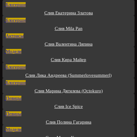
Блогерши
Слив Екатерина Златова
Блогерши
Слив Mila Pan
Актрисы
Слив Валентина Ляпина
Модели
Слив Кира Майер
Блогерши
Слив Лика Андреева (Summerlovesummerl)
Блогерши
Слив Марина Дягилева (Octokuro)
Певицы
Слив Ice Spice
Певицы
Слив Полина Гагарина
Модели