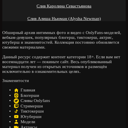
Слив Каролина Севастьянова
Слив Алиша Ньюман (Alysha Newman)
Обширный архив интимных фото и видео с OnlyFans-моделей,
вебкам-девушек, популярных блогерш, тиктокерш, актрис,
ютуберш и знаменитостей. Коллекция постоянно обновляется
свежими материалами.
Данный ресурс содержит контент категории 18+. Если вам нет
восемнадцати лет — покиньте сайт. Весь опубликованный
материал получен из открытых источников и размещён
исключительно в ознакомительных целях.
Знаменитости
Главная
Блогерши
Сливы Onlyfans
Стримерши
Тиктокерши
Ютуберши
Модели
Актрисы