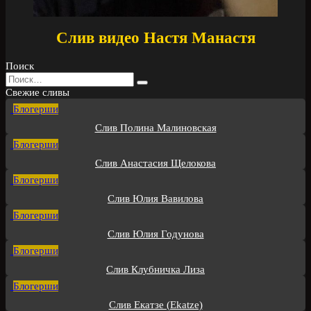
Слив видео Настя Манастя
Поиск
Search
for:
Свежие сливы
Блогерши
Слив Полина Малиновская
Блогерши
Слив Анастасия Щелокова
Блогерши
Слив Юлия Вавилова
Блогерши
Слив Юлия Годунова
Блогерши
Слив Клубничка Лиза
Блогерши
Слив Екатзе (Ekatze)