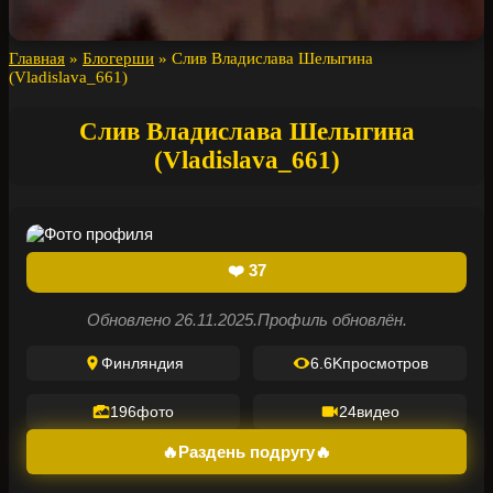
Главная
»
Блогерши
»
Слив Владислава Шелыгина
(Vladislava_661)
Слив Владислава Шелыгина
(Vladislava_661)
❤️
37
Обновлено 26.11.2025.
Профиль обновлён.
Финляндия
6.6K
просмотров
196
фото
24
видео
🔥Раздень подругу🔥