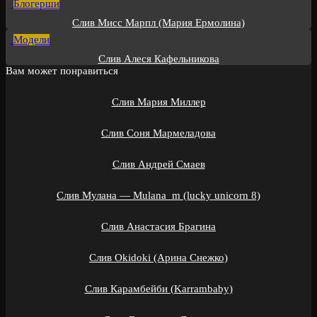
Блогерши
Слив Мисс Марпл (Мария Ермолина)
Модели
Слив Алеся Кафельникова
Вам может понравиться
Слив Мария Миллер
Слив Соня Мармеладова
Слив Андрей Смаев
Слив Мулана — Mulana_m (lucky unicorn 8)
Слив Анастасия Брагина
Слив Okidoki (Арина Снежко)
Слив Карамбейби (Karrambaby)