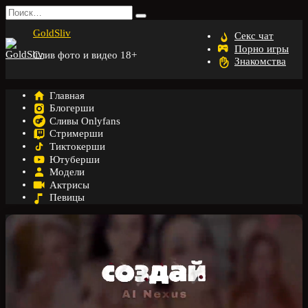
Перейти
Search
к
for:
GoldSliv
содержанию
Секс чат
Порно игры
Слив фото и видео 18+
Знакомства
Главная
Блогерши
Сливы Onlyfans
Стримерши
Тиктокерши
Ютуберши
Модели
Актрисы
Певицы