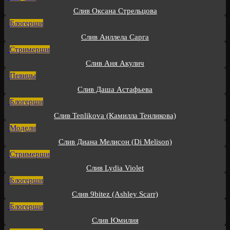
Слив Оксана Стрельцова
Блогерши
Слив Анллела Сарга
Стримерши
Слив Аня Акулич
Певицы
Слив Даша Астафьева
Блогерши
Слив Tenlikova (Камилла Тенликова)
Модели
Слив Диана Мелисон (Di Melison)
Стримерши
Слив Lydia Violet
Блогерши
Слив 9bitez (Ashley Scarr)
Блогерши
Слив Юмилия