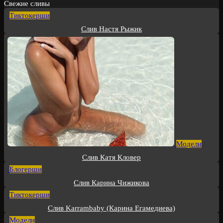
for:
Свежие сливы
Тиктокерши
Слив Настя Рыжик
Модели
Слив Катя Кловер
Блогерши
Слив Карина Чижикова
Тиктокерши
Слив Karrambaby (Карина Егамедиева)
Модели