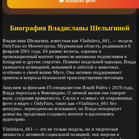
📸 Выбрать фото
Биография Владиславы Шелыгиной
Владислава Шелыгина, известная как Vladislava_661, — модель
OnlyFans из Мончегорска, Мурманская область, родившаяся 8
февраля 2001 года. Её рыжие волосы, харизма и
провокационный контент принесли миллионы подписчиков в
Instagram и других соцсетях. Помимо модельной карьеры, Влада
увлекается кулинарией, вышивкой и заботой о животных,
особенно о своей кошке Мусе. Она активно поддерживает
приюты и вопросы безопасной транспортировки питомцев.
Замужем за финским IT-специалистом Ильёй Райта с 2019 года,
Влада переехала в Финляндию. О личной жизни она говорит
мало, сохраняя приватность. Слухи о «сливах» её откровенных
фото и видео с OnlyFans, таких как «Vladislava_661 без
цензуры», периодически всплывают, но Влада игнорирует
домыслы, продолжая создавать контент и вдохновлять
аудиторию.
Vladislava_661 — это не только модель, но и творческая
личность с активной социальной позицией, чья энергия и