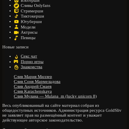
Блогерши
Сливы Onlyfans
Стримерши
Тиктокерши
Ютуберши
Модели
Актрисы
Певицы
Новые записи
Секс чат
Порно игры
Знакомства
Слив Мария Миллер
Слив Соня Мармеладова
Слив Андрей Смаев
Слив Karachenskaya
Слив Мулана — Mulana_m (lucky unicorn 8)
Весь опубликованный на сайте материал собран из
общедоступных источников. Администрация ресурса GoldSliv
не заявляет прав на размещённый контент и уважает
действующее авторское законодательство.